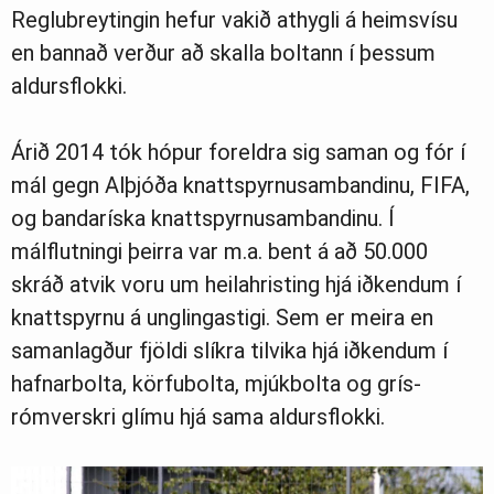
Reglubreytingin hefur vakið athygli á heimsvísu
en bannað verður að skalla boltann í þessum
aldursflokki.
Árið 2014 tók hópur foreldra sig saman og fór í
mál gegn Alþjóða knattspyrnusambandinu, FIFA,
og bandaríska knattspyrnusambandinu. Í
málflutningi þeirra var m.a. bent á að 50.000
skráð atvik voru um heilahristing hjá iðkendum í
knattspyrnu á unglingastigi. Sem er meira en
samanlagður fjöldi slíkra tilvika hjá iðkendum í
hafnarbolta, körfubolta, mjúkbolta og grís-
rómverskri glímu hjá sama aldursflokki.