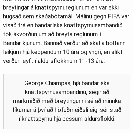
breytingar á knattspyrnureglunum en var ekki
hugsað sem skaðabótamál. Málinu gegn FIFA var
vísað frá en bandaríska knattspyrnusambandið
tók ákvörðun um að breyta reglunum í
Bandaríkjunum. Bannað verður að skalla boltann í
leikjum hjá keppendum 10 ára og yngri, en slíkt
verður leyft í aldursflokknum 11-13 ára.
George Chiampas, hjá bandaríska
knattspyrnusambandinu, segir að
markmiðið með breytingunni sé að minnka
líkurnar á því að höfuðmeiðsli eigi sér stað
í knattspyrnu hjá þessum aldursflokki.