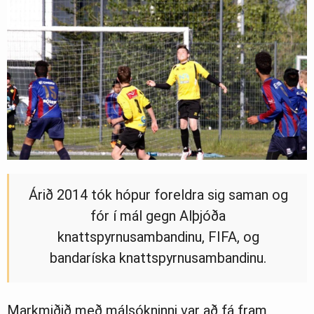
Árið 2014 tók hópur foreldra sig saman og
fór í mál gegn Alþjóða
knattspyrnusambandinu, FIFA, og
bandaríska knattspyrnusambandinu.
Markmiðið með málsókninni var að fá fram