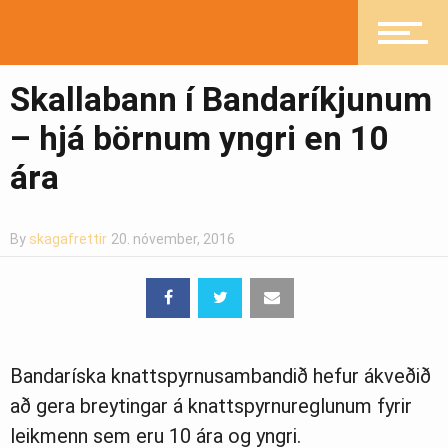
Mannlíf
Skallabann í Bandaríkjunum
Heilsueflandi samfélag
– hjá börnum yngri en 10
ára
Pistlar
By
skagafrettir
20. nóvember, 2016
Greinasafn
Bandaríska knattspyrnusambandið hefur ákveðið
Ljósmyndasafn
að gera breytingar á knattspyrnureglunum fyrir
leikmenn sem eru 10 ára og yngri.