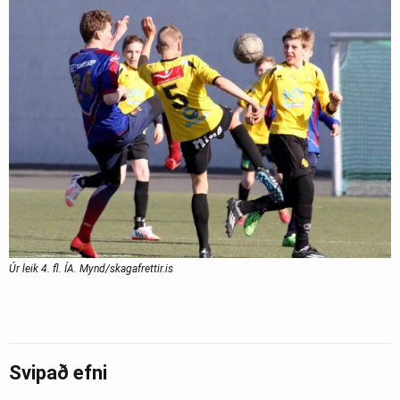
Úr leik 4. fl. ÍA. Mynd/skagafrettir.is
Svipað efni