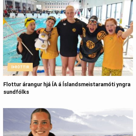
ÍÞRÓTTIR
Flottur árangur hjá ÍA á Íslandsmeistaramóti yngra
sundfólks