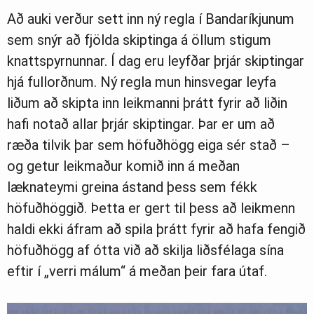
Að auki verður sett inn ný regla í Bandaríkjunum
sem snýr að fjölda skiptinga á öllum stigum
knattspyrnunnar. Í dag eru leyfðar þrjár skiptingar
hjá fullorðnum. Ný regla mun hinsvegar leyfa
liðum að skipta inn leikmanni þrátt fyrir að liðin
hafi notað allar þrjár skiptingar. Þar er um að
ræða tilvik þar sem höfuðhögg eiga sér stað –
og getur leikmaður komið inn á meðan
læknateymi greina ástand þess sem fékk
höfuðhöggið. Þetta er gert til þess að leikmenn
haldi ekki áfram að spila þrátt fyrir að hafa fengið
höfuðhögg af ótta við að skilja liðsfélaga sína
eftir í „verri málum“ á meðan þeir fara útaf.