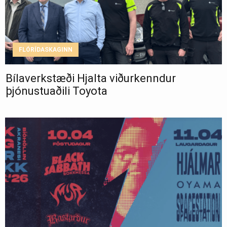
FLÓRÍDASKAGINN
Bílaverkstæði Hjalta viðurkenndur
þjónustuaðili Toyota