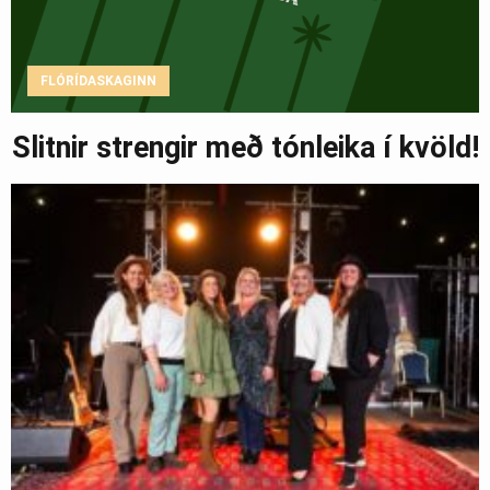
FLÓRÍDASKAGINN
Slitnir strengir með tónleika í kvöld!