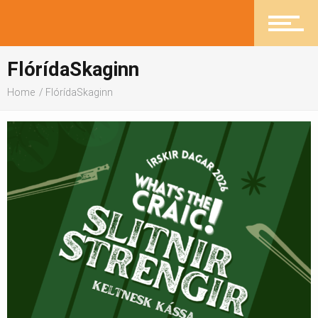
Pistlar
FlórídaSkaginn
Greinasafn
Home
FlórídaSkaginn
Ljósmyndasafn