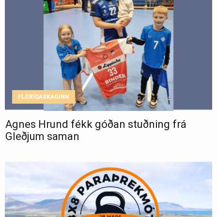
FLÓRÍDASKAGINN
Agnes Hrund fékk góðan stuðning frá
Gleðjum saman