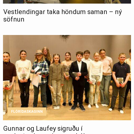
Vestlendingar taka höndum saman – ný
söfnun
FLÓRÍDASKAGINN
Gunnar og Laufey sigruðu í