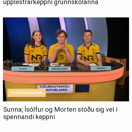
upplestrarkeppni grunnskólanna
FLÓRÍDASKAGINN
Sunna, Ísólfur og Morten stóðu sig vel í
spennandi keppni