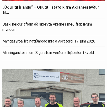
„Óður til Írlands“ – Öflugt listafólk frá Akranesi býður
til…
Baski heldur áfram að skreyta Akranes með frábærum
myndum
Myndasyrpa frá hátíðardagskrá á Akratorgi 17. júní 2026
Minningarsteinn um Sigurstein verður afhjúpaður í kvöld