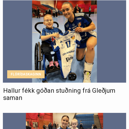
FLÓRÍDASKAGINN
Hallur fékk góðan stuðning frá Gleðjum
saman