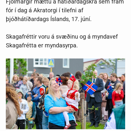
Fjölmargir mættu á hátíðardagskrá sem fram
fór í dag á Akratorgi í tilefni af
þjóðhátíðardags Íslands, 17. júní.
Skagafréttir voru á svæðinu og á myndavef
Skagafrétta er myndasyrpa.