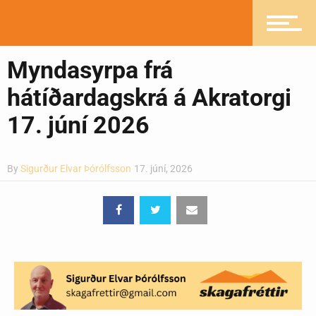
Heilsueflandi samfélag
Myndasyrpa frá
hátíðardagskrá á Akratorgi
Pistlar
17. júní 2026
By
Sigurður Elvar Þórólfsson
17. júní, 2026
Greinasafn
Ljósmyndasafn