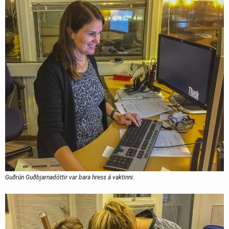
Guðrún Guðbjarnadóttir var bara hress á vaktinni.