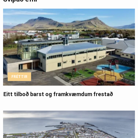
FRÉTTIR
Eitt tilboð barst og framkvæmdum frestað