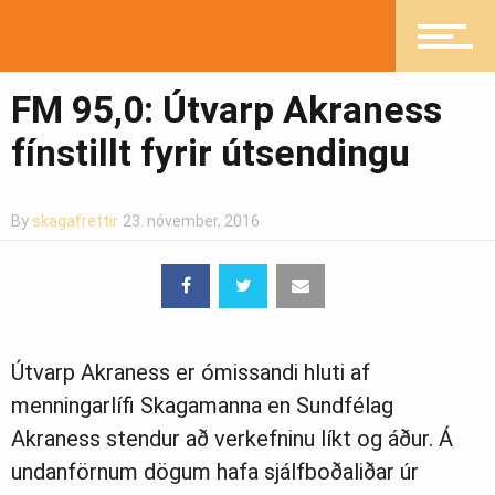
Heilsueflandi samfélag
FM 95,0: Útvarp Akraness
fínstillt fyrir útsendingu
Pistlar
By
skagafrettir
23. nóvember, 2016
Greinasafn
Útvarp Akraness er ómissandi hluti af
Ljósmyndasafn
menningarlífi Skagamanna en Sundfélag
Akraness stendur að verkefninu líkt og áður. Á
undanförnum dögum hafa sjálfboðaliðar úr