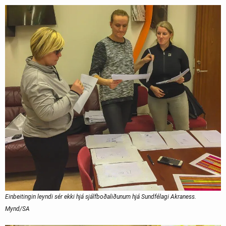
Einbeitingin leyndi sér ekki hjá sjálfboðaliðunum hjá Sundfélagi Akraness.
Mynd/SA