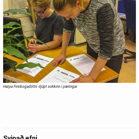
Harpa Finnbogadóttir djúpt sokkinn í pælingar.
Svipað efni