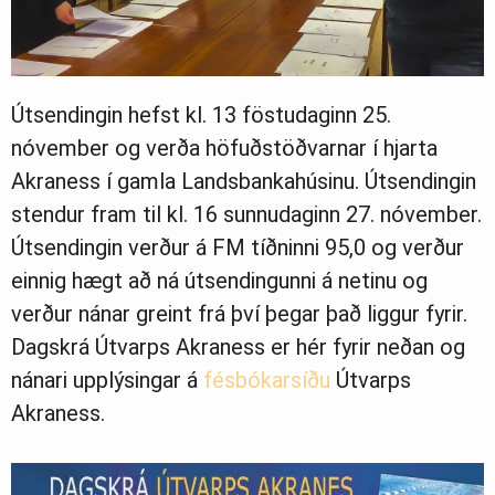
Útsendingin hefst kl. 13 föstudaginn 25.
nóvember og verða höfuðstöðvarnar í hjarta
Akraness í gamla Landsbankahúsinu. Útsendingin
stendur fram til kl. 16 sunnudaginn 27. nóvember.
Útsendingin verður á FM tíðninni 95,0 og verður
einnig hægt að ná útsendingunni á netinu og
verður nánar greint frá því þegar það liggur fyrir.
Dagskrá Útvarps Akraness er hér fyrir neðan og
nánari upplýsingar á
fésbókarsíðu
Útvarps
Akraness.