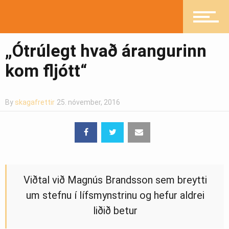
„Ótrúlegt hvað árangurinn
kom fljótt“
By
skagafrettir
25. nóvember, 2016
Viðtal við Magnús Brandsson sem breytti
um stefnu í lífsmynstrinu og hefur aldrei
liðið betur