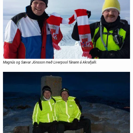
Magnús og Sævar Jónsson með Liverpool fánann á Akrafjalli.