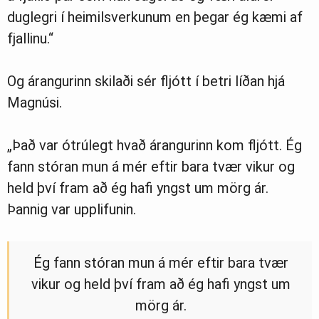
duglegri í heimilsverkunum en þegar ég kæmi af
fjallinu.“
Og árangurinn skilaði sér fljótt í betri líðan hjá
Magnúsi.
„Það var ótrúlegt hvað árangurinn kom fljótt. Ég
fann stóran mun á mér eftir bara tvær vikur og
held því fram að ég hafi yngst um mörg ár.
Þannig var upplifunin.
Ég fann stóran mun á mér eftir bara tvær
vikur og held því fram að ég hafi yngst um
mörg ár.