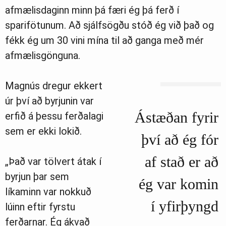
afmælisdaginn minn þá færi ég þá ferð í
sparifötunum. Að sjálfsögðu stóð ég við það og
fékk ég um 30 vini mína til að ganga með mér
afmælisgönguna.
Magnús dregur ekkert
úr því að byrjunin var
Ástæðan fyrir
erfið á þessu ferðalagi
sem er ekki lokið.
því að ég fór
af stað er að
„Það var tölvert átak í
byrjun þar sem
ég var komin
líkaminn var nokkuð
í yfirþyngd
lúinn eftir fyrstu
ferðarnar. Ég ákvað