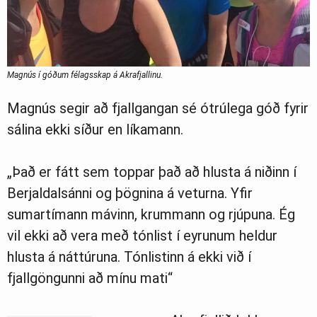
Magnús í góðum félagsskap á Akrafjallinu.
Magnús segir að fjallgangan sé ótrúlega góð fyrir
sálina ekki síður en líkamann.
„Það er fátt sem toppar það að hlusta á niðinn í
Berjaldalsánni og þögnina á veturna. Yfir
sumartímann mávinn, krummann og rjúpuna. Ég
vil ekki að vera með tónlist í eyrunum heldur
hlusta á náttúruna. Tónlistinn á ekki við í
fjallgöngunni að mínu mati“