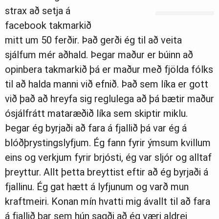
strax að setja á
facebook takmarkið
mitt um 50 ferðir. Það gerði ég til að veita
sjálfum mér aðhald. Þegar maður er búinn að
opinbera takmarkið þá er maður með fjölda fólks
til að halda manni við efnið. Það sem líka er gott
við það að hreyfa sig reglulega að þá bætir maður
ósjálfrátt mataræðið líka sem skiptir miklu.
Þegar ég byrjaði að fara á fjallið þá var ég á
blóðþrystingslyfjum. Ég fann fyrir ýmsum kvillum
eins og verkjum fyrir brjósti, ég var sljór og alltaf
þreyttur. Allt þetta breyttist eftir að ég byrjaði á
fjallinu. Ég gat hætt á lyfjunum og varð mun
kraftmeiri. Konan mín hvatti mig ávallt til að fara
á fjallið þar sem hún sagði að ég væri aldrei