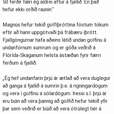
50 ferðir færi ég aldrei aftur á fjallið. En það
hefur ekki orðið raunin.“
Magnús hefur tekið golfíþróttina föstum tökum
eftir að hann uppgötvaði þá frábæru íþrótt.
Fjallgöngurnar hafa aðeins látið undan golfinu á
undanförnum sumrum og er góða veðrið á
Flórída-Skaganum helsta ástæðan fyrir færri
ferðum á fjallið.
„Ég hef undanfarin þrjú ár ætlað að vera duglegur
að ganga á fjallið á sumrin þ.e. á rigningardögum
og vera í golfinu á sólardögum. Þessi s.l. þrjú ár
eru búin að vera þannig að golfið hefur tekið yfir
þar sem veðrið er búið að vera ótrúlegt hér á