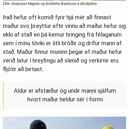
Elfar Jósepsson Magnús og Kristleifur Brandsson á Akrafjallinu.
Það hefur oft komið fyrir hjá mér að finnast
maður svo þreyttur eftir vinnu að maður hefur sig
ekki af stað en þá kemur hringing frá félaganum
sem í mínu tilviki er litli bróðir og drífur mann af
stað. Maður finnur muninn þegar ef maður hefur
verið latur í hreyfingu að slenið og verkirnir eru
fljótir að birtast.
Aldur er afstæður og undir manni sjálfum
hvort maður heldur sér í formi