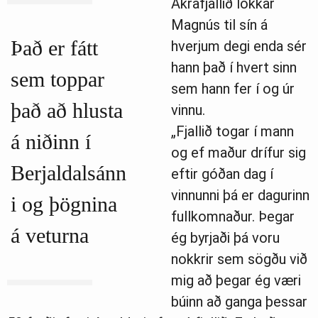
Akrafjallið lokkar
Magnús til sín á
Það er fátt
hverjum degi enda sér
hann það í hvert sinn
sem toppar
sem hann fer í og úr
það að hlusta
vinnu.
„Fjallið togar í mann
á niðinn í
og ef maður drífur sig
Berjaldalsánn
eftir góðan dag í
vinnunni þá er dagurinn
i og þögnina
fullkomnaður. Þegar
á veturna
ég byrjaði þá voru
nokkrir sem sögðu við
mig að þegar ég væri
búinn að ganga þessar