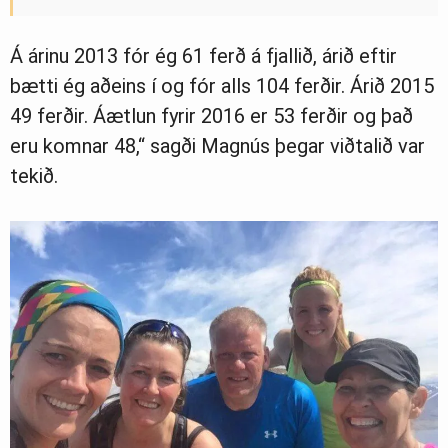
Á árinu 2013 fór ég 61 ferð á fjallið, árið eftir
bætti ég aðeins í og fór alls 104 ferðir. Árið 2015
49 ferðir. Áætlun fyrir 2016 er 53 ferðir og það
eru komnar 48,“ sagði Magnús þegar viðtalið var
tekið.