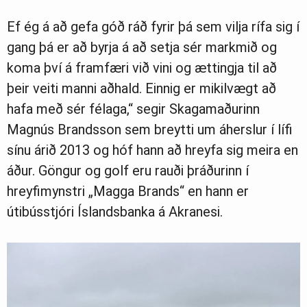
Ef ég á að gefa góð ráð fyrir þá sem vilja rífa sig í
gang þá er að byrja á að setja sér markmið og
koma því á framfæri við vini og ættingja til að
þeir veiti manni aðhald. Einnig er mikilvægt að
hafa með sér félaga,“ segir Skagamaðurinn
Magnús Brandsson sem breytti um áherslur í lífi
sínu árið 2013 og hóf hann að hreyfa sig meira en
áður. Göngur og golf eru rauði þráðurinn í
hreyfimynstri „Magga Brands“ en hann er
útibússtjóri Íslandsbanka á Akranesi.