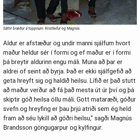
Sáttir bræður á toppnum. Kristleifur og Magnús.
Aldur er afstæður og undir manni sjálfum hvort
maður heldur sér í formi og ef maður er í formi
þá breytir aldurinn engu máli. Muna að þar er
aldrei of seint að byrja. Það er ekki sjálfgefið að
geta hreyft sig og haldið heilsu. Lífið er það stutt
að maður verður að fá það mesta út úr því og þá
skiptir góð heilsa öllu máli. Gott mataræði, góður
svefn og hreyfing er þau þrjú atriði sem ég held
fram að séu lykill að góðri heilsu,“ sagði Magnús
Brandsson göngugarpur og kylfingur.