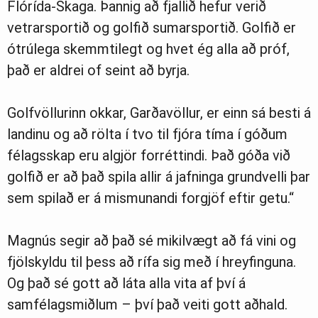
Flórída-Skaga. Þannig að fjallið hefur verið
vetrarsportið og golfið sumarsportið. Golfið er
ótrúlega skemmtilegt og hvet ég alla að próf,
það er aldrei of seint að byrja.
Golfvöllurinn okkar, Garðavöllur, er einn sá besti á
landinu og að rölta í tvo til fjóra tíma í góðum
félagsskap eru algjör forréttindi. Það góða við
golfið er að það spila allir á jafninga grundvelli þar
sem spilað er á mismunandi forgjöf eftir getu.“
Magnús segir að það sé mikilvægt að fá vini og
fjölskyldu til þess að rífa sig með í hreyfinguna.
Og það sé gott að láta alla vita af því á
samfélagsmiðlum – því það veiti gott aðhald.