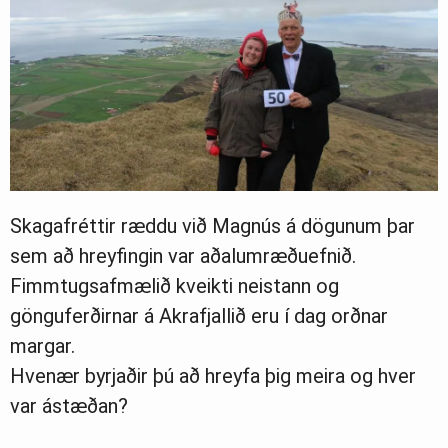
Skagafréttir ræddu við Magnús á dögunum þar
sem að hreyfingin var aðalumræðuefnið.
Fimmtugsafmælið kveikti neistann og
gönguferðirnar á Akrafjallið eru í dag orðnar
margar.
Hvenær byrjaðir þú að hreyfa þig meira og hver
var ástæðan?