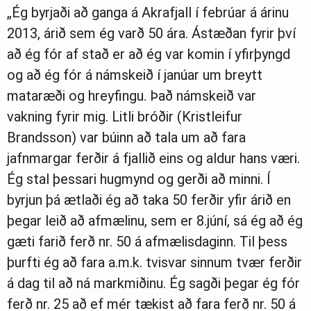
„Ég byrjaði að ganga á Akrafjall í febrúar á árinu
2013, árið sem ég varð 50 ára. Ástæðan fyrir því
að ég fór af stað er að ég var komin í yfirþyngd
og að ég fór á námskeið í janúar um breytt
mataræði og hreyfingu. Það námskeið var
vakning fyrir mig. Litli bróðir (Kristleifur
Brandsson) var búinn að tala um að fara
jafnmargar ferðir á fjallið eins og aldur hans væri.
Ég stal þessari hugmynd og gerði að minni. Í
byrjun þá ætlaði ég að taka 50 ferðir yfir árið en
þegar leið að afmælinu, sem er 8.júní, sá ég að ég
gæti farið ferð nr. 50 á afmælisdaginn. Til þess
þurfti ég að fara a.m.k. tvisvar sinnum tvær ferðir
á dag til að ná markmiðinu. Ég sagði þegar ég fór
ferð nr. 25 að ef mér tækist að fara ferð nr. 50 á