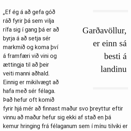
„Ef ég á að gefa góð
ráð fyrir þá sem vilja
Garðavöllur,
rífa sig í gang þá er að
byrja á að setja sér
er einn sá
markmið og koma því
besti á
á framfæri við vini og
ættingja til að þeir
landinu
veiti manni aðhald.
Einnig er mikilvægt að
hafa með sér félaga.
Það hefur oft komið
fyrir hjá mér að finnast maður svo þreyttur eftir
vinnu að maður hefur sig ekki af stað en þá
kemur hringing frá félaganum sem í mínu tilviki er