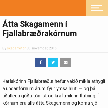
Fréttir
Átta Skagamenn í
Fjallabræðrakórnum
Íþróttir
By
skagafrettir
30. nóvember, 2016
Mannlíf
Heilsueflandi samfélag
Karlakórinn Fjallabræður hefur vakið mikla athygli
á undanförnum árum fyrir ýmsa hluti – og þá
aðallega góða tónlist og kraftmikinn flutning. Í
Pistlar
kórnum eru alls átta Skagamenn og koma sjö