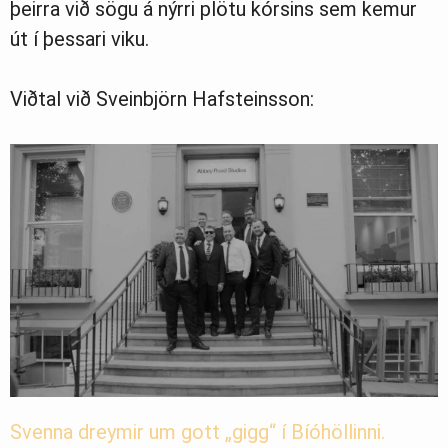
þeirra við sögu á nýrri plötu kórsins sem kemur
út í þessari viku.
Greinasafn
Viðtal við Sveinbjörn Hafsteinsson:
Ljósmyndasafn
Svenna dreymir um gott „gigg“ í Bíóhöllinni.