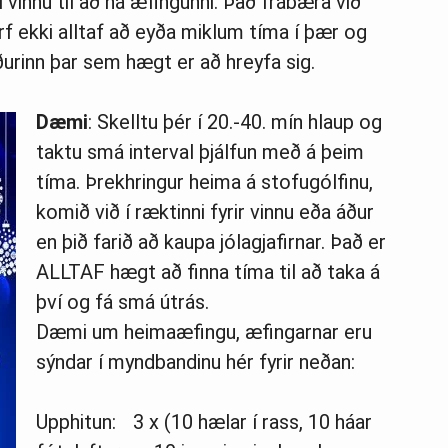
innu til að ná æfingunni. Það frábæra við
rf ekki alltaf að eyða miklum tíma í þær og
ðurinn þar sem hægt er að hreyfa sig.
Dæmi
: Skelltu þér í 20.-40. mín hlaup og
taktu smá interval þjálfun með á þeim
tíma. Þrekhringur heima á stofugólfinu,
komið við í ræktinni fyrir vinnu eða áður
en þið farið að kaupa jólagjafirnar. Það er
ALLTAF hægt að finna tíma til að taka á
því og fá smá útrás.
Dæmi um heimaæfingu, æfingarnar eru
sýndar í myndbandinu hér fyrir neðan:
Upphitun: 3 x (10 hælar í rass, 10 háar