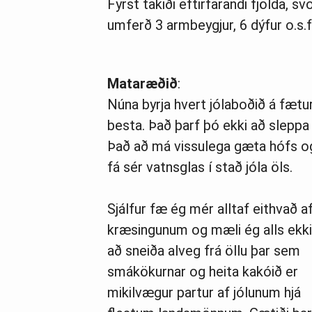
Fyrst takiði eftirfarandi fjölda, s
umferð 3 armbeygjur, 6 dýfur o.s.f
Mataræðið
:
Núna byrja hvert jólaboðið á fætur 
besta. Það þarf þó ekki að slep
Það að má vissulega gæta hófs og 
fá sér vatnsglas í stað jóla öls.
Sjálfur fæ ég mér alltaf eithvað a
kræsingunum og mæli ég alls ekk
að sneiða alveg frá öllu þar sem
smákökurnar og heita kakóið er
mikilvægur partur af jólunum hjá