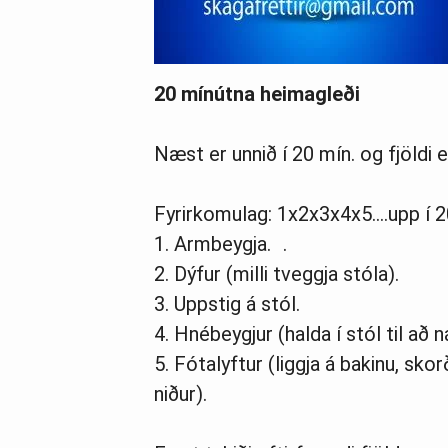
20 mínútna heimagleði
Næst er unnið í 20 mín. og fjöldi e
Fyrirkomulag: 1x2x3x4x5….upp í 2
1. Armbeygja. .
2. Dýfur (milli tveggja stóla).
3. Uppstig á stól.
4. Hnébeygjur (halda í stól til að n
5. Fótalyftur (liggja á bakinu, sk
niður).