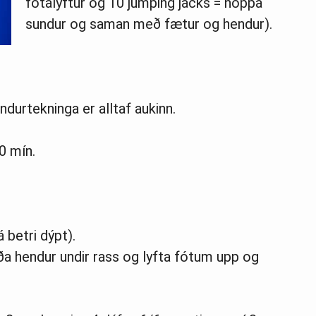
fótalyftur og 10 jumping jacks = hoppa
sundur og saman með fætur og hendur).
ndurtekninga er alltaf aukinn.
0 mín.
á betri dýpt).
orða hendur undir rass og lyfta fótum upp og