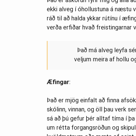
Það er áskorun fyrir mig og alla a
ekki alveg í óhollustuna á næstu v
ráð til að halda ykkar rútínu í æf
verða erfiðar hvað freistingarnar v
Það má alveg leyfa sér
veljum meira af hollu o
Æfingar
:
Það er mjög einfalt að finna afsök
skólinn, vinnan, og öll þau verk se
sá að þú gefur þér alltaf tíma í þ
um rétta forgangsröðun og skipula