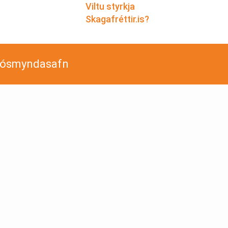
Viltu styrkja
Skagafréttir.is?
jósmyndasafn