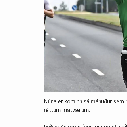
Núna er kominn sá mánuður sem þy
réttum matvælum.