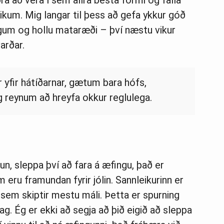
ðra að vera í sem allra besta formi og falla
ikum. Mig langar til þess að gefa ykkur góð
ingum og hollu mataræði – því næstu vikur
arðar.
 yfir hátíðarnar, gætum bara hófs,
g reynum að hreyfa okkur reglulega.
un, sleppa því að fara á æfingu, það er
m eru framundan fyrir jólin. Sannleikurinn er
a sem skiptir mestu máli. Þetta er spurning
g. Ég er ekki að segja að þið eigið að sleppa