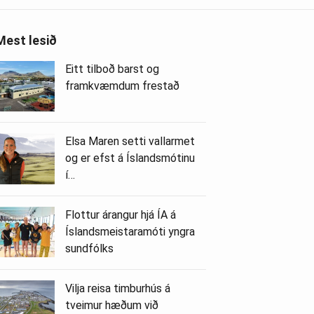
Mest lesið
Eitt tilboð barst og
framkvæmdum frestað
Elsa Maren setti vallarmet
og er efst á Íslandsmótinu
í…
Flottur árangur hjá ÍA á
Íslandsmeistaramóti yngra
sundfólks
Vilja reisa timburhús á
tveimur hæðum við