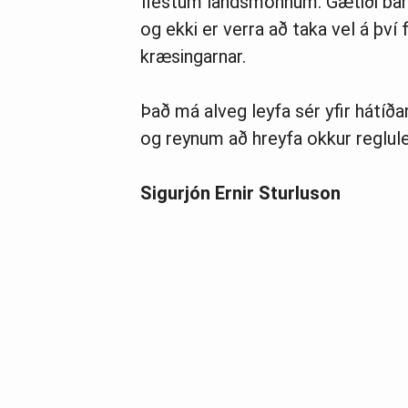
flestum landsmönnum. Gætiði bar
og ekki er verra að taka vel á því f
kræsingarnar.
Það má alveg leyfa sér yfir hátíða
og reynum að hreyfa okkur reglul
Sigurjón Ernir Sturluson