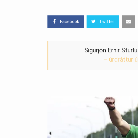
Facebook
Twitter
Sigurjón Ernir Stur
– úrdráttur ú