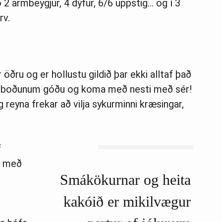
vo 2 armbeygjur, 4 dýfur, 6/6 uppstig… og í 3
rv.
öðru og er hollustu gildið þar ekki alltaf það
pa boðunum góðu og koma með nesti með sér!
reyna frekar að vilja sykurminni kræsingar,
f
i með
Smákökurnar og heita
kakóið er mikilvægur