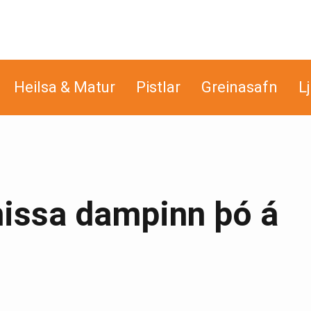
Heilsa & Matur
Pistlar
Greinasafn
L
 missa dampinn þó á