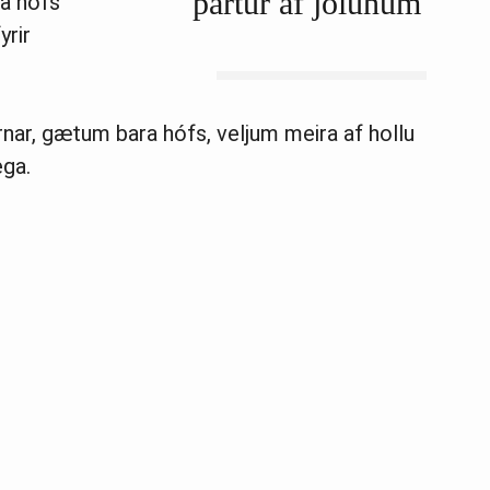
partur af jólunum
a hófs
yrir
rnar, gætum bara hófs, veljum meira af hollu
ega.