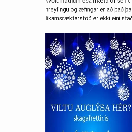
kvöldmatnum eða mæta of seint í v
hreyfingu og æfingar er að það þa
líkamsræktarstöð er ekki eini sta