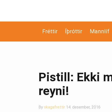
Fréttir
Íþróttir
Mannlíf
Pistill: Ekki
reyni!
By
skagafrettir
14. desember, 2016