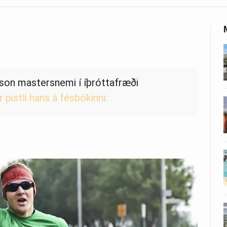
luson mastersnemi í íþróttafræði
r pistli hans á fésbókinni: