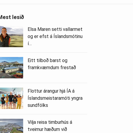
Mest lesið
Elsa Maren setti vallarmet
og er efst á Íslandsmótinu
í…
Eitt tilboð barst og
framkvæmdum frestað
Flottur árangur hjá ÍA á
Íslandsmeistaramóti yngra
sundfólks
Vilja reisa timburhús á
tveimur hæðum við