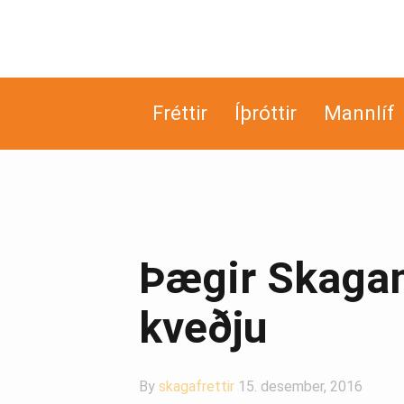
Fréttir
Íþróttir
Mannlíf
Þægir Skaga
kveðju
By
skagafrettir
15. desember, 2016