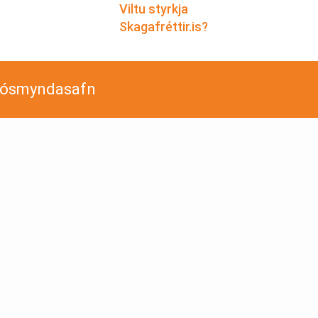
Viltu styrkja
Skagafréttir.is?
jósmyndasafn