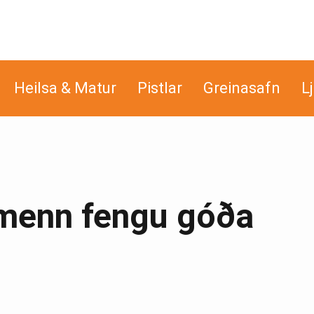
Heilsa & Matur
Pistlar
Greinasafn
L
menn fengu góða