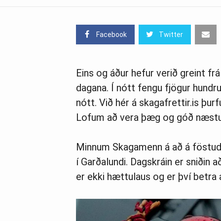
Facebook
Twitter
Eins og áður hefur verið greint fr
dagana. Í nótt fengu fjögur hundru
nótt. Við hér á skagafrettir.is þu
Lofum að vera þæg og góð næstu
Minnum Skagamenn á að á föstudag
í Garðalundi. Dagskráin er sniðin a
er ekki hættulaus og er því betra 