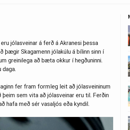
á eru jólasveinar á ferð á Akranesi þessa
ð þægir Skagamenn jólakúlu á bílinn sinn í
rfum greinilega að bæta okkur í hegðuninni.
 daga.
inn fer fram formleg leit að jólasveininum
ð þeim sem vita að jólasveinar eru til. Ferðin
að hafa með sér vasaljós eða kyndil.