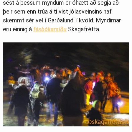
sést á þessum myndum er óhætt að segja að
þeir sem enn trúa á tilvist jólasveinsins hafi
skemmt sér vel í Garðalundi í kvöld. Myndirnar
eru einnig á
fésbókarsíðu
Skagafrétta.