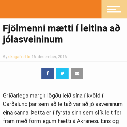
Fjölmenni mætti í leitina að
jólasveininum
By
skagafrettir
16. desember, 2016
Gríðarlega margir lögðu leið sína í kvöld í
Garðalund þar sem að leitað var að jólasveininum
eina sanna. Þetta er í fyrsta sinn sem slík leit fer
fram með formlegum hætti á Akranesi. Eins og