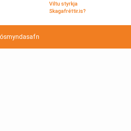
Viltu styrkja
Skagafréttir.is?
jósmyndasafn