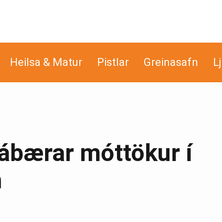
Heilsa & Matur
Pistlar
Greinasafn
L
rábærar móttökur í
m