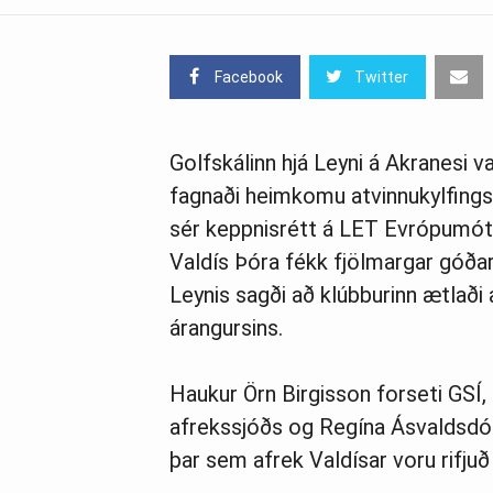
Facebook
Twitter
Golfskálinn hjá Leyni á Akranesi v
fagnaði heimkomu atvinnukylfings
sér keppnisrétt á LET Evrópumót
Valdís Þóra fékk fjölmargar góða
Leynis sagði að klúbburinn ætlaði a
árangursins.
Haukur Örn Birgisson forseti GSÍ, 
afrekssjóðs og Regína Ásvaldsdót
þar sem afrek Valdísar voru rifjuð