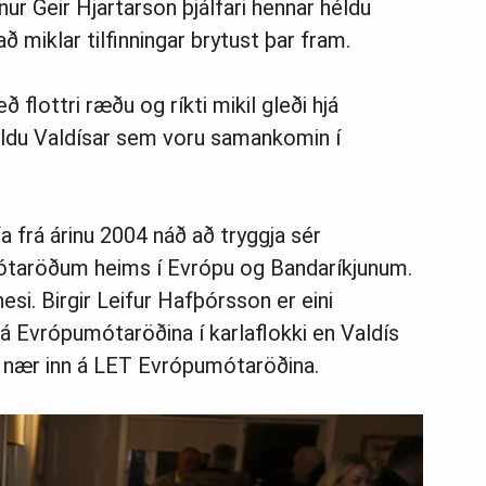
nur Geir Hjartarson þjálfari hennar héldu
að miklar tilfinningar brytust þar fram.
 flottri ræðu og ríkti mikil gleði hjá
yldu Valdísar sem voru samankomin í
afa frá árinu 2004 náð að tryggja sér
mótaröðum heims í Evrópu og Bandaríkjunum.
nesi. Birgir Leifur Hafþórsson er eini
 á Evrópumótaröðina í karlaflokki en Valdís
m nær inn á LET Evrópumótaröðina.