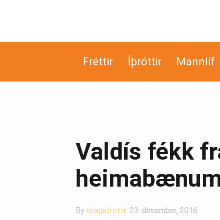
Fréttir
Íþróttir
Mannlíf
Valdís fékk f
heimabænu
By
skagafrettir
23. desember, 2016