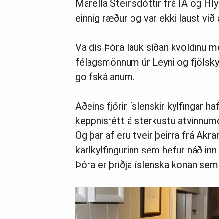
Marella Steinsdóttir frá ÍA og Hly
einnig ræður og var ekki laust við 
Valdís Þóra lauk síðan kvöldinu með
félagsmönnum úr Leyni og fjölsk
golfskálanum.
Aðeins fjórir íslenskir kylfingar h
keppnisrétt á sterkustu atvinnu
Og þar af eru tveir þeirra frá Akra
karlkylfingurinn sem hefur náð inn
Þóra er þriðja íslenska konan se