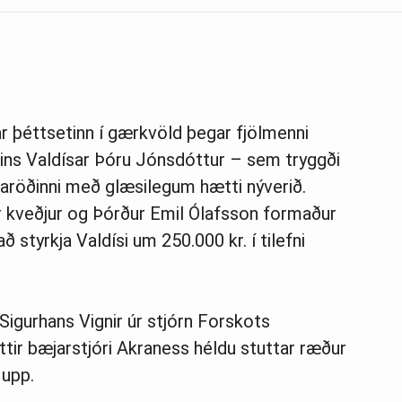
ar þéttsetinn í gærkvöld þegar fjölmenni
ins Valdísar Þóru Jónsdóttur – sem tryggði
aröðinni með glæsilegum hætti nýverið.
r kveðjur og Þórður Emil Ólafsson formaður
ð styrkja Valdísi um 250.000 kr. í tilefni
Sigurhans Vignir úr stjórn Forskots
tir bæjarstjóri Akraness héldu stuttar ræður
 upp.