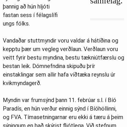
samfélag.
þannig að hún hljóti
fastan sess í félagslífi
ungs fólks.
Vandaðar stuttmyndir voru valdar á hátíðina og
kepptu þær um vegleg verðlaun. Verðlaun voru
veitt fyrir bestu myndina, bestu tækniútfærslu og
bestan leik. Dómnefndina skipuðu þrír
einstaklingar sem allir hafa víðtæka reynslu úr
kvikmyndagerð.
Myndin var frumsýnd þann 11. febrúar s.l. í Bíó
Paradís, en hún verður einnig sýnd í Bíóhöllinni,
og FVA. Tímasetningarnar eru ekki á tæru á þeim
sýningum en það skýrist fljótlega. Við stefnum