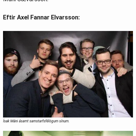
Eftir Axel Fannar Elvarsson:
Ísak Máni ásamt samstarfsfélögum sínum.