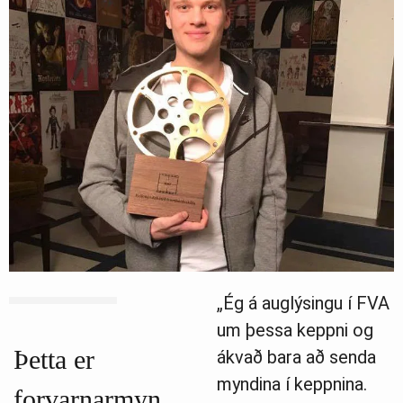
„Ég á auglýsingu í FVA
um þessa keppni og
Þetta er
ákvað bara að senda
myndina í keppnina.
forvarnarmyn