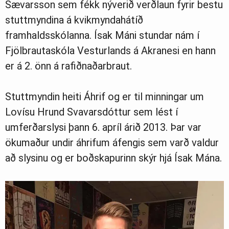
Sævarsson sem fékk nýverið verðlaun fyrir bestu
stuttmyndina á kvikmyndahátíð
framhaldsskólanna. Ísak Máni stundar nám í
Fjölbrautaskóla Vesturlands á Akranesi en hann
er á 2. önn á rafiðnaðarbraut.
Stuttmyndin heiti Áhrif og er til minningar um
Lovísu Hrund Svavarsdóttur sem lést í
umferðarslysi þann 6. apríl árið 2013. Þar var
ökumaður undir áhrifum áfengis sem varð valdur
að slysinu og er boðskapurinn skýr hjá Ísak Mána.