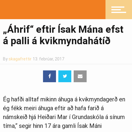
Pistlar
„Áhrif“ eftir Ísak Mána efst
á palli á kvikmyndahátíð
Greinasafn
By
skagafrettir
13. febrúar, 2017
Ljósmyndasafn
Ég hafði alltaf mikinn áhuga á kvikmyndagerð en
ég fékk meiri áhuga eftir að hafa farið á
námskeið hjá Heiðari Mar í Grundaskóla á sínum
tíma,“ segir hinn 17 ára gamli Ísak Máni