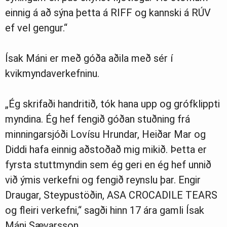
einnig á að sýna þetta á RIFF og kannski á RÚV
ef vel gengur.“
Ísak Máni er með góða aðila með sér í
kvikmyndaverkefninu.
„Ég skrifaði handritið, tók hana upp og grófklippti
myndina. Ég hef fengið góðan stuðning frá
minningarsjóði Lovísu Hrundar, Heiðar Mar og
Diddi hafa einnig aðstoðað mig mikið. Þetta er
fyrsta stuttmyndin sem ég geri en ég hef unnið
við ýmis verkefni og fengið reynslu þar. Engir
Draugar, Steypustöðin, ASA CROCADILE TEARS
og fleiri verkefni,“ sagði hinn 17 ára gamli Ísak
Máni Sævarsson.