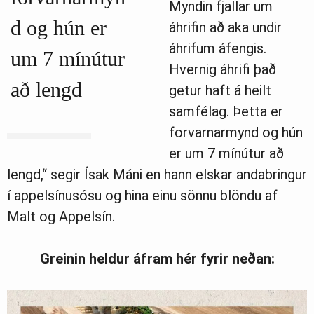
Myndin fjallar um
d og hún er
áhrifin að aka undir
áhrifum áfengis.
um 7 mínútur
Hvernig áhrifi það
að lengd
getur haft á heilt
samfélag. Þetta er
forvarnarmynd og hún
er um 7 mínútur að
lengd,“ segir Ísak Máni en hann elskar andabringur
í appelsínusósu og hina einu sönnu blöndu af
Malt og Appelsín.
Greinin heldur áfram hér fyrir neðan: