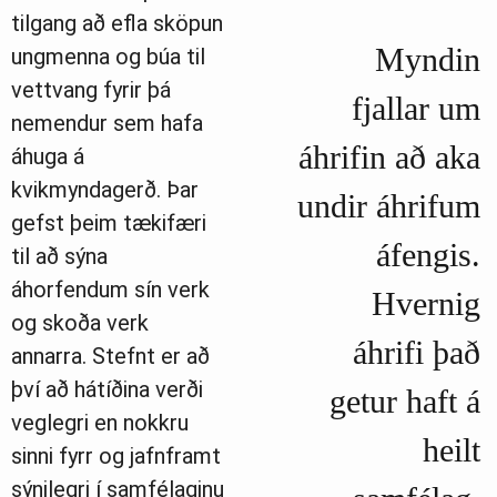
tilgang að efla sköpun
Myndin
ungmenna og búa til
vettvang fyrir þá
fjallar um
nemendur sem hafa
áhrifin að aka
áhuga á
kvikmyndagerð. Þar
undir áhrifum
gefst þeim tækifæri
áfengis.
til að sýna
áhorfendum sín verk
Hvernig
og skoða verk
áhrifi það
annarra. Stefnt er að
því að hátíðina verði
getur haft á
veglegri en nokkru
heilt
sinni fyrr og jafnframt
sýnilegri í samfélaginu