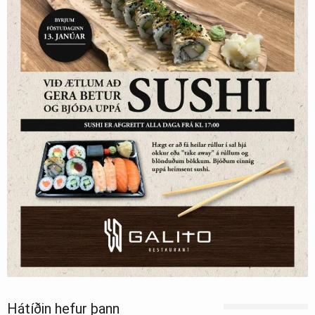
Hátíðin hefur þann