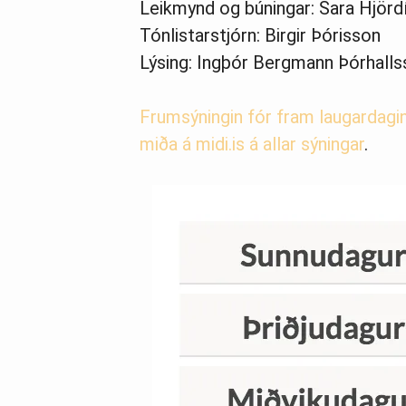
Leikmynd og búningar: Sara Hjörd
Tónlistarstjórn: Birgir Þórisson
Lýsing: Ingþór Bergmann Þórhall
Frumsýningin fór fram laugardagi
miða á midi.is á allar sýningar
.