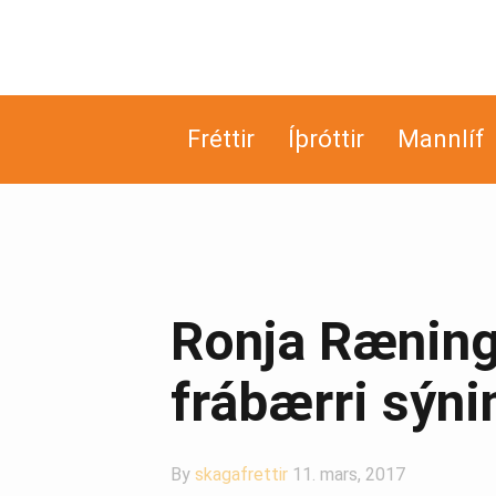
Fréttir
Íþróttir
Mannlíf
Ronja Ræninga
frábærri sýnin
By
skagafrettir
11. mars, 2017