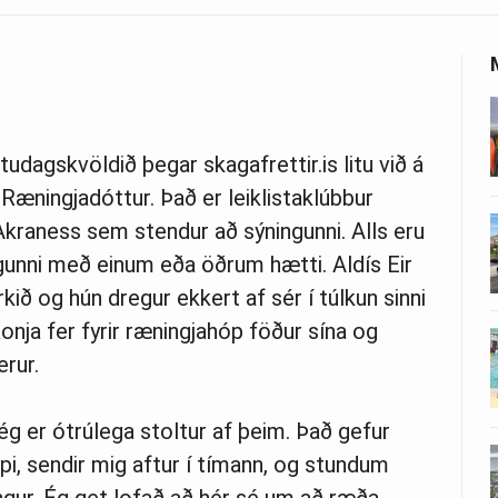
studagskvöldið þegar skagafrettir.is litu við á
 Ræningjadóttur. Það er leiklistaklúbbur
raness sem stendur að sýningunni. Alls eru
nni með einum eða öðrum hætti. Aldís Eir
kið og hún dregur ekkert af sér í túlkun sinni
nja fer fyrir ræningjahóp föður sína og
erur.
 ég er ótrúlega stoltur af þeim. Það gefur
i, sendir mig aftur í tímann, og stundum