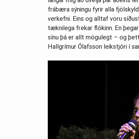
langar mig að dvelja þar aðeins l
frábæra sýningu fyrir alla fjölsky
verkefni. Eins og alltaf voru síðus
tæknilega frekar flókinn. En þega
sínu þá er allt mögulegt – og þet
Hallgrímur Ólafsson leikstjóri í sam