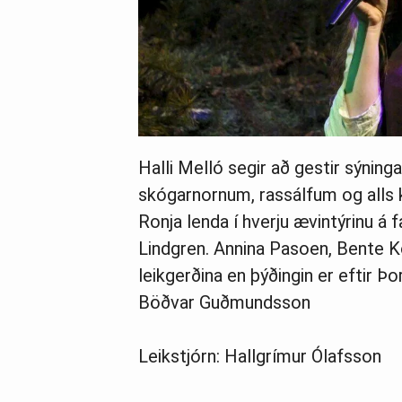
Halli Melló segir að gestir sýning
skógarnornum, rassálfum og alls 
Ronja lenda í hverju ævintýrinu á 
Lindgren. Annina Pasoen, Bente K
leikgerðina en þýðingin er eftir Þ
Böðvar Guðmundsson
Leikstjórn: Hallgrímur Ólafsson