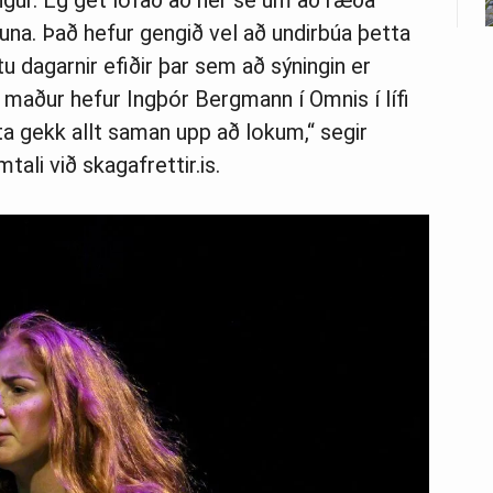
engur. Ég get lofað að hér sé um að ræða
lduna. Það hefur gengið vel að undirbúa þetta
tu dagarnir efiðir þar sem að sýningin er
r maður hefur Ingþór Bergmann í Omnis í lífi
ta gekk allt saman upp að lokum,“ segir
tali við skagafrettir.is.