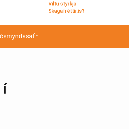
Viltu styrkja
Skagafréttir.is?
jósmyndasafn
 í