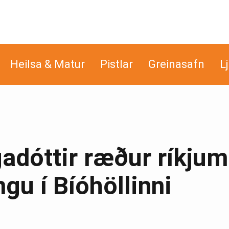
Heilsa & Matur
Pistlar
Greinasafn
L
dóttir ræður ríkjum
gu í Bíóhöllinni