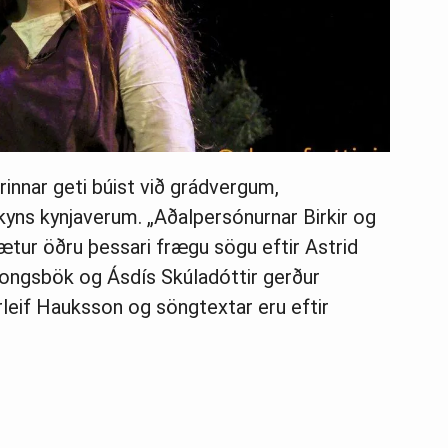
arinnar geti búist við grádvergum,
kyns kynjaverum. „Aðalpersónurnar Birkir og
fætur öðru þessari frægu sögu eftir Astrid
ongsbök og Ásdís Skúladóttir gerður
orleif Hauksson og söngtextar eru eftir