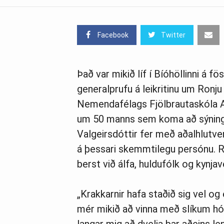
Facebook
Twitter
Það var mikið líf í Bíóhöllinni á fö
generalprufu á leikritinu um Ronju
Nemendafélags Fjölbrautaskóla Ak
um 50 manns sem koma að sýningu
Valgeirsdóttir fer með aðalhlutver
á þessari skemmtilegu persónu. Ro
berst við álfa, huldufólk og kynjav
„Krakkarnir hafa staðið sig vel og
mér mikið að vinna með slíkum hóp