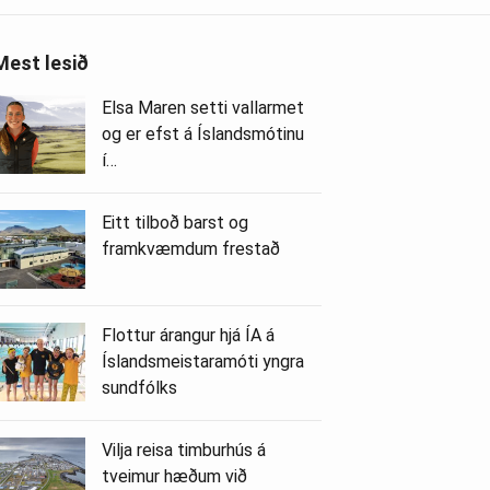
Mest lesið
Elsa Maren setti vallarmet
og er efst á Íslandsmótinu
í…
Eitt tilboð barst og
framkvæmdum frestað
Flottur árangur hjá ÍA á
Íslandsmeistaramóti yngra
sundfólks
Vilja reisa timburhús á
tveimur hæðum við