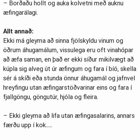
– Borðaðu hollt og auka kolvetni með auknu
æfingarálagi.
Allt annað:
Ekki má gleyma að sinna fjölskyldu vinum og
öðrum áhugamálum, vissulega eru oft vinahópar
að æfa saman, en það er ekki síður mikilvægt að
kúpla sig alveg út úr æfingum og fara í bíó, skella
sér á skíði eða stunda önnur áhugamál og jafnvel
hreyfingu utan æfingarstöðvarinar eins og fara í
fjallgöngu, göngutúr, hjóla og fleira.
– Ekki gleyma að lifa utan æfingasalarins, annars
færðu upp í kok…..