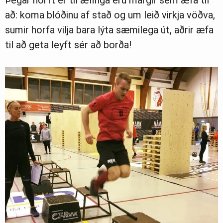
Þegar horft er til æfinga eru margir sem æfa til
að: koma blóðinu af stað og um leið virkja vöðva,
sumir horfa vilja bara lýta sæmilega út, aðrir æfa
til að geta leyft sér að borða!