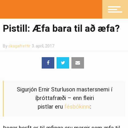
Pistlar
Pistill: Æfa bara til að æfa?
Greinasafn
By
skagafrettir
3. apríl, 2017
Ljósmyndasafn
Sigurjón Ernir Sturluson mastersnemi í
íþróttafræði – enn fleiri
pistlar eru
fésbókinni
: