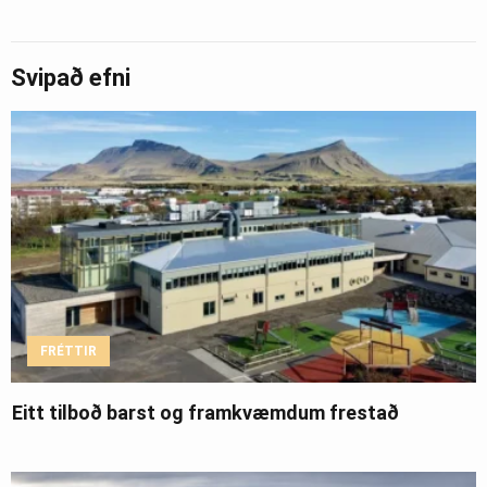
Svipað efni
FRÉTTIR
Eitt tilboð barst og framkvæmdum frestað