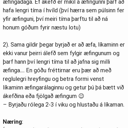
æfingadaga. Ef ákefð er mikil á æfingunni þarf að
hafa lengri tíma í hvíld (því hærra sem púlsinn fer
yfir æfinguni, því meiri tíma þarftu til að ná
honum góðum fyrir næstu lotu)
2). Sama gildir þegar byrjað er að æfa, líkaminn er
ekki vanur þeirri álefð sem fylgir æfingunum og
þarf hann því lengri tíma til að jafna sig milli
æfinga…. En góðu fréttirnar eru þær að með
reglulegri hreyfingu og betra formi venst
líkaminn æfingarálaginnu og getur þú þá bætt við
ákefðina eða fjölgað æfingum 😉
– Byrjaðu rólega 2-3 í viku og hlustaðu á líkaman.
Næring
: