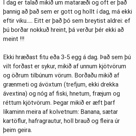
Í dag er talað mikið um mataræði og oft er það
þannig að það sem er gott og hollt í dag, má ekki
eftir viku….. Eitt er það þó sem breytist aldrei: ef
þú borðar nokkuð hreint, þá verður þér ekki að
meint !!!
Ekki hræðast fitu eða 3-5 egg á dag. Það sem þú
vilt forðast er sykur, mikið af unnum kjötvörum
og öðrum tilbúnum vörum. Borðaðu mikið af
grænmeti og ávöxtum (trefjum, ekki drekka
ávextina) og nóg af fiski, hnetum, fræjum og
réttum kjötvörum. Þegar mikið er æft þarf
líkaminn meira af kolvetnum: Banana, sætar
kartöflur, hafragrautur, holl brauð og fleira úr
þeim geira.