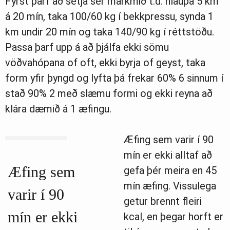
Fyrst þarf að setja sér markmið t.d. hlaupa 5 km
á 20 mín, taka 100/60 kg í bekkpressu, synda 1
km undir 20 mín og taka 140/90 kg í réttstöðu.
Passa þarf upp á að þjálfa ekki sömu
vöðvahópana of oft, ekki byrja of geyst, taka
form yfir þyngd og lyfta þá frekar 60% 6 sinnum í
stað 90% 2 með slæmu formi og ekki reyna að
klára dæmið á 1 æfingu.
Æfing sem varir í 90
mín er ekki alltaf að
Æfing sem
gefa þér meira en 45
mín æfing. Vissulega
varir í 90
getur brennt fleiri
mín er ekki
kcal, en þegar horft er