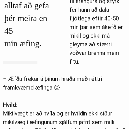
til árangurs og styrk
alltaf að gefa
fer hann að dala
þér meira en
fljótlega eftir 40-50
mín þar sem ákefð er
45
mikil og ekki má
mín æfing.
gleyma að stærri
vöðvar brenna meiri
fitu.
– Æfðu frekar á þínum hraða með réttri
framkvæmd æfinga 🙂
Hvíld:
Mikilvægt er að hvíla og er hvíldin ekki síður
mikilvæg í æfingunum sjálfum jafnt sem milli