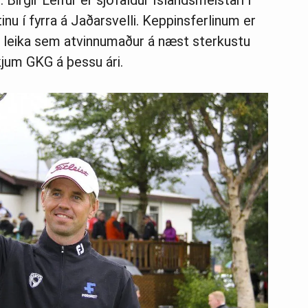
 Birgir Leifur er sjöfaldur Íslandsmeistari í
inu í fyrra á Jaðarsvelli. Keppinsferlinum er
fur leika sem atvinnumaður á næst sterkustu
jum GKG á þessu ári.