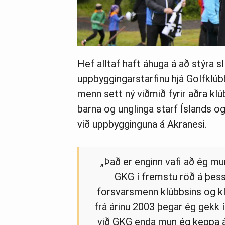
Hef alltaf haft áhuga á að stýra s
uppbyggingarstarfinu hjá Golfklú
menn sett ný viðmið fyrir aðra kl
barna og unglinga starf Íslands og
við uppbygginguna á Akranesi.
„Það er enginn vafi að ég mu
GKG í fremstu röð á þess
forsvarsmenn klúbbsins og kl
frá árinu 2003 þegar ég gekk 
við GKG enda mun ég keppa áf