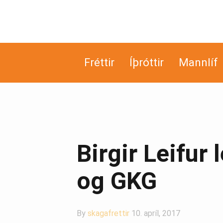
Fréttir
Íþróttir
Mannlíf
Birgir Leifur 
og GKG
By
skagafrettir
10. apríl, 2017