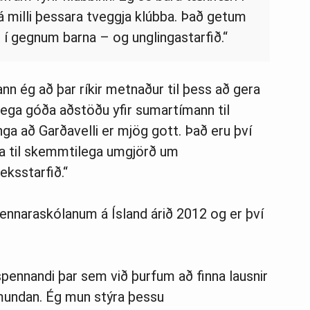
á milli þessara tveggja klúbba. Það getum
í gegnum barna – og unglingastarfið.“
nn ég að þar ríkir metnaður til þess að gera
rlega góða aðstöðu yfir sumartímann til
inga að Garðavelli er mjög gott. Það eru því
 búa til skemmtilega umgjörð um
ksstarfið.“
fkennaraskólanum á Ísland árið 2012 og er því
spennandi þar sem við þurfum að finna lausnir
undan. Ég mun stýra þessu