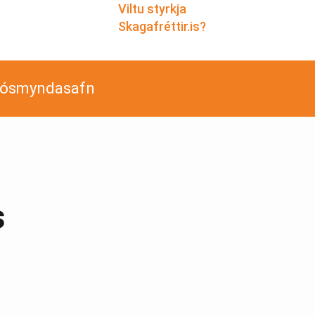
Viltu styrkja
Skagafréttir.is?
jósmyndasafn
s