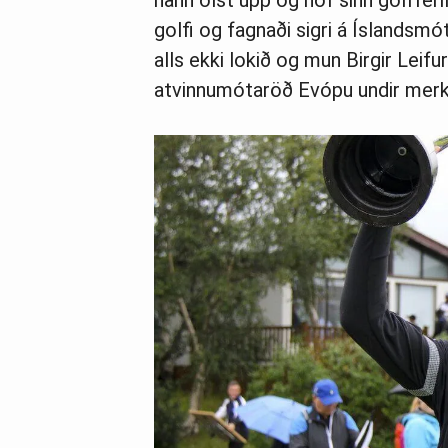
hann ólst upp og hóf sinn golfferil.
golfi og fagnaði sigri á Íslandsmót
alls ekki lokið og mun Birgir Lei
atvinnumótaröð Evópu undir merk