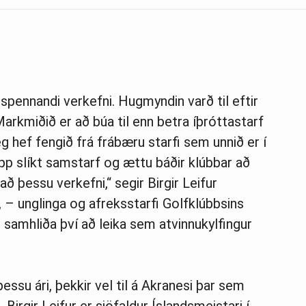
 spennandi verkefni. Hugmyndin varð til eftir
arkmiðið er að búa til enn betra íþróttastarf
g hef fengið frá frábæru starfi sem unnið er í
upp slíkt samstarf og ættu báðir klúbbar að
 þessu verkefni,“ segir Birgir Leifur
– unglinga og afreksstarfi Golfklúbbsins
 samhliða því að leika sem atvinnukylfingur
þessu ári, þekkir vel til á Akranesi þar sem