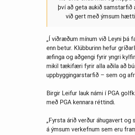
því að geta aukið samstarfið 
við gert með ýmsum hætti 
„Í viðræðum mínum við Leyni þá fa
enn betur. Klúbburinn hefur gríða
æfinga og aðgengi fyrir yngri kylf
mikil tækifæri fyrir alla aðila að
uppbyggingarstarfið – sem og afre
Birgir Leifur lauk námi í PGA gol
með PGA kennara réttindi.
„Fyrsta árið verður áhugavert og 
á ýmsum verkefnum sem eru fram