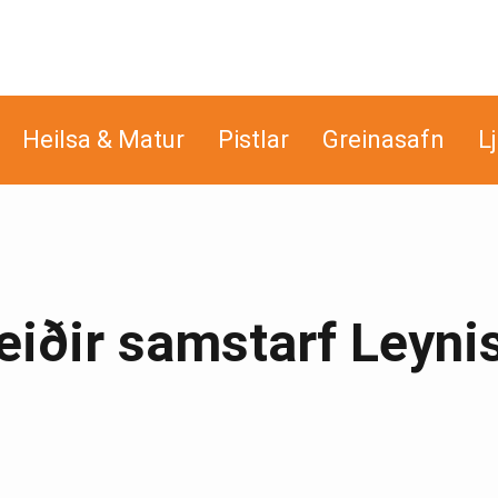
Heilsa & Matur
Pistlar
Greinasafn
L
leiðir samstarf Leyni