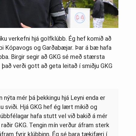
líku verkefni hjá golfklúbb. Ég hef komið að
bbi Kópavogs og Garðabæjar. Þar á bæ hafa
úbba. Birgir segir að GKG sé með stærsta
 það verði gott að geta leitað í smiðju GKG
n nýta mér þá þekkingu hjá Leyni enda er
u sviði. Hjá GKG hef ég lært mikið og
úbbfélagar hafa stutt vel við bakið á mér
í raðir GKG. Tengin mín verður áfram sterk
ram fyrir klúbbinn. Ég sé bara tækifæri í