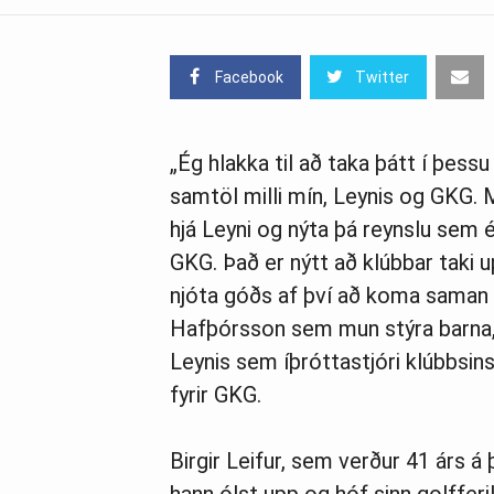
Facebook
Twitter
„Ég hlakka til að taka þátt í þessu
samtöl milli mín, Leynis og GKG. M
hjá Leyni og nýta þá reynslu sem é
GKG. Það er nýtt að klúbbar taki 
njóta góðs af því að koma saman að
Hafþórsson sem mun stýra barna, 
Leynis sem íþróttastjóri klúbbsins
fyrir GKG.
Birgir Leifur, sem verður 41 árs á 