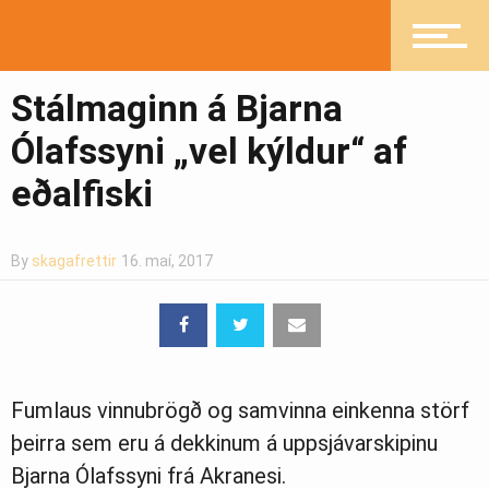
Fréttir
Stálmaginn á Bjarna
Íþróttir
Ólafssyni „vel kýldur“ af
eðalfiski
Mannlíf
By
skagafrettir
16. maí, 2017
Heilsueflandi samfélag
Pistlar
Fumlaus vinnubrögð og samvinna einkenna störf
þeirra sem eru á dekkinum á uppsjávarskipinu
Bjarna Ólafssyni frá Akranesi.