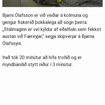
Bjarni Ólafsson er við veiðar á kolmuna og
gengur fiskeríið þokkalega að sögn þeirra.
„Stálmaginn er vel kýldur af eðalfiski sem fékkst
austan við Færeyjar,“ segja skipverjar á Bjarna
Ólafssyni.
Það tók 20 mínútur að hífa trollið og er
myndbandið stytt niður í 3 mínútur.