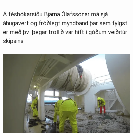
Greinasafn
Á fésbókarsíðu Bjarna Ólafssonar má sjá
áhugavert og fróðlegt myndband þar sem fylgst
Ljósmyndasafn
er með því þegar trollið var híft í góðum veiðitúr
skipsins.