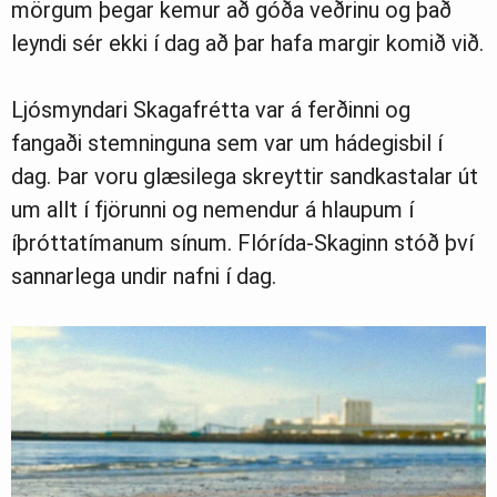
mörgum þegar kemur að góða veðrinu og það
leyndi sér ekki í dag að þar hafa margir komið við.
Greinasafn
Ljósmyndari Skagafrétta var á ferðinni og
Ljósmyndasafn
fangaði stemninguna sem var um hádegisbil í
dag. Þar voru glæsilega skreyttir sandkastalar út
um allt í fjörunni og nemendur á hlaupum í
íþróttatímanum sínum. Flórída-Skaginn stóð því
sannarlega undir nafni í dag.