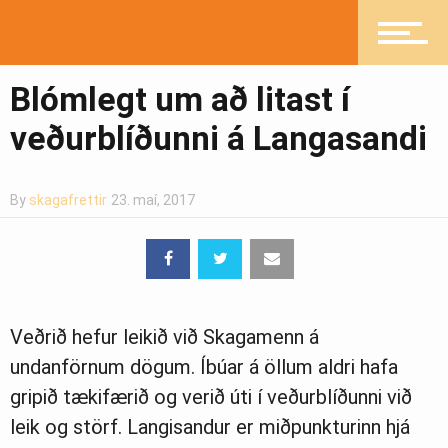
Fréttir
Blómlegt um að litast í
veðurblíðunni á Langasandi
Íþróttir
By
skagafrettir
23. maí, 2017
Mannlíf
Heilsueflandi samfélag
Veðrið hefur leikið við Skagamenn á
undanförnum dögum. Íbúar á öllum aldri hafa
gripið tækifærið og verið úti í veðurblíðunni við
Pistlar
leik og störf. Langisandur er miðpunkturinn hjá