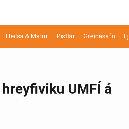
Heilsa & Matur
Pistlar
Greinasafn
L
í hreyfiviku UMFÍ á