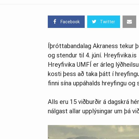
Facebook
Twitter
Íþróttabandalag Akraness tekur þá
og stendur til 4. júní. Hreyfivika.is
Hreyfivika UMFÍ er árleg lýðheils
kosti þess að taka þátt í hreyfing
finni sína uppáhalds hreyfingu og s
Alls eru 15 viðburðir á dagskrá hé
nálgast allar upplýsingar um þá vi