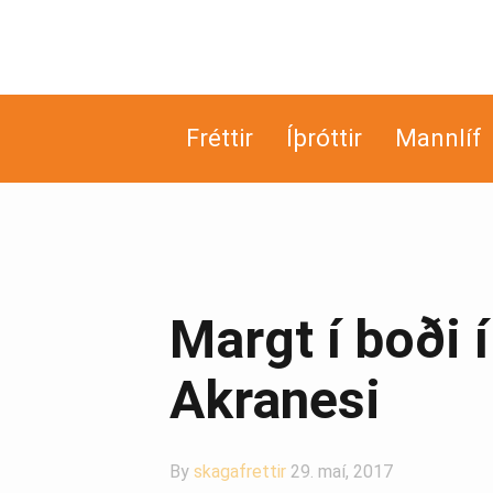
Fréttir
Íþróttir
Mannlíf
Margt í boði 
Akranesi
By
skagafrettir
29. maí, 2017