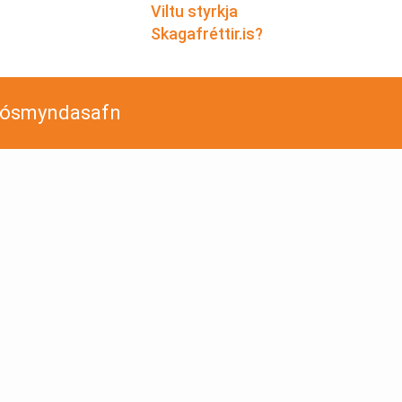
Viltu styrkja
Skagafréttir.is?
jósmyndasafn