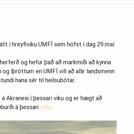
tt í hreyfiviku UMFÍ sem hófst í dag 29.maí
uherferð og hefur það að markmiði að kynna
u og íþróttum en UMFÍ vill að allir landsmenn
tundi hana sér til heilsubótar.
r á Akranesi í þessari viku og er hægt að
ðburði á þessari
síðu
.