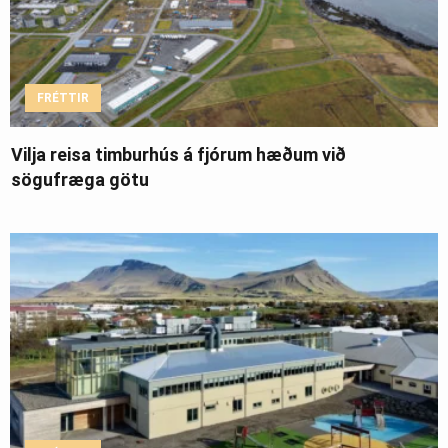
FRÉTTIR
Vilja reisa timburhús á fjórum hæðum við
sögufræga götu