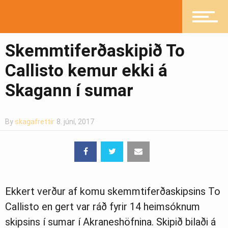
Fréttir
Skemmtiferðaskipið To
Íþróttir
Callisto kemur ekki á
Skagann í sumar
Mannlíf
By
skagafrettir
8. júní, 2017
Heilsueflandi samfélag
Pistlar
Ekkert verður af komu skemmtiferðaskipsins To
Callisto en gert var ráð fyrir 14 heimsóknum
skipsins í sumar í Akraneshöfnina. Skipið bilaði á