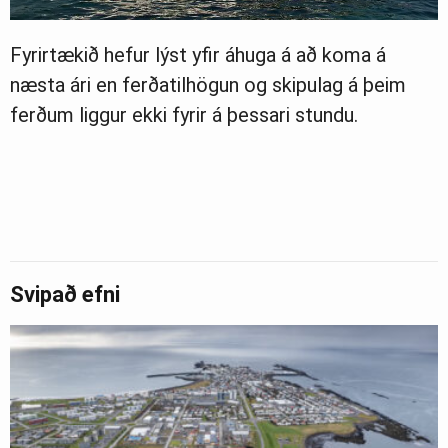
Fyrirtækið hefur lýst yfir áhuga á að koma á
næsta ári en ferðatilhögun og skipulag á þeim
ferðum liggur ekki fyrir á þessari stundu.
Svipað efni