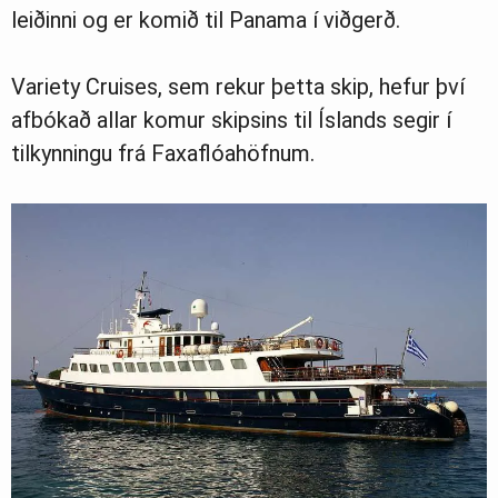
Greinasafn
leiðinni og er komið til Panama í viðgerð.
Variety Cruises, sem rekur þetta skip, hefur því
Ljósmyndasafn
afbókað allar komur skipsins til Íslands segir í
tilkynningu frá Faxaflóahöfnum.