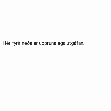
Hér fyrir neða er upprunalega útgáfan.