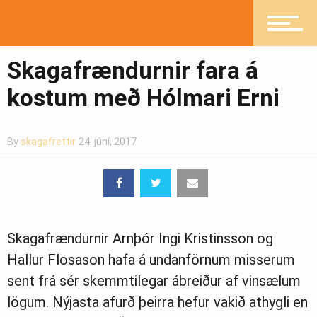
Íþróttir
Skagafrændurnir fara á
kostum með Hólmari Erni
Mannlíf
By
skagafrettir
24. júní, 2017
Heilsueflandi samfélag
Skagafrændurnir Arnþór Ingi Kristinsson og
Pistlar
Hallur Flosason hafa á undanförnum misserum
sent frá sér skemmtilegar ábreiður af vinsælum
lögum. Nýjasta afurð þeirra hefur vakið athygli en
Greinasafn