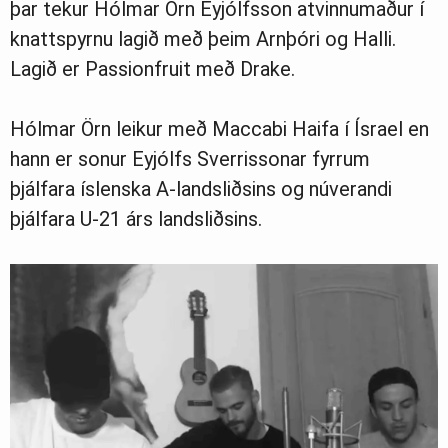
þar tekur Hólmar Örn Eyjólfsson atvinnumaður í
knattspyrnu lagið með þeim Arnþóri og Halli.
Lagið er Passionfruit með Drake.
Ljósmyndasafn
Hólmar Örn leikur með Maccabi Haifa í Ísrael en
hann er sonur Eyjólfs Sverrissonar fyrrum
þjálfara íslenska A-landsliðsins og núverandi
þjálfara U-21 árs landsliðsins.