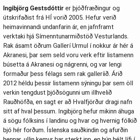
Ingibjörg
Gestsdóttir
er þjóðfræðingur og
útskrifaðist frá HÍ vorið 2005. Hefur verið
heimavinnandi undanfarin ár, en jafnframt
verktaki hjá Símenntunarmiðstöð Vesturlands.
Rak ásamt öðrum Gallerí Urmul í nokkur ár hér á
Akranesi, þar sem seld voru verk eftir listamenn
búsetta á Akranesi og nágrenni, og var lengi
formaður þess félags sem rak galleríið. Árið
2012 héldu þessir listamenn sýningu þar sem öll
verkin tengdust þjóðsögunni um illhvelið
Rauðhöfða, en sagt er að Hvalfjörður dragi nafn
sitt af hval þessum. Ingibjörg hefur mikinn áhuga
á sögu fólksins í landinu og hvar og hvernig fólkið
bjó hér forðum. Íslenska sauðkindin og afurðin
hennar, ullin kemur þar sterkt inn, en hún hélt lífi í