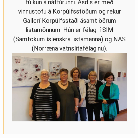
túlkun á náttúrunni. Ásdís er með
vinnustofu á Korpúlfsstöðum og rekur
Gallerí Korpúlfsstaði ásamt öðrum
listamönnum. Hún er félagi í SIM
(Samtökum íslenskra listamanna) og NAS
(Norræna vatnslitafélaginu).