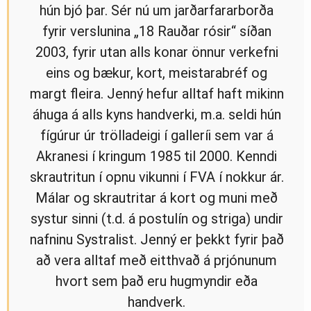
hún bjó þar. Sér nú um jarðarfararborða
fyrir verslunina „18 Rauðar rósir“ síðan
2003, fyrir utan alls konar önnur verkefni
eins og bækur, kort, meistarabréf og
margt fleira. Jenný hefur alltaf haft mikinn
áhuga á alls kyns handverki, m.a. seldi hún
fígúrur úr trölladeigi í galleríi sem var á
Akranesi í kringum 1985 til 2000. Kenndi
skrautritun í opnu vikunni í FVA í nokkur ár.
Málar og skrautritar á kort og muni með
systur sinni (t.d. á postulín og striga) undir
nafninu Systralist. Jenný er þekkt fyrir það
að vera alltaf með eitthvað á prjónunum
hvort sem það eru hugmyndir eða
handverk.