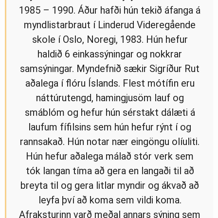
1985 – 1990. Áður hafði hún tekið áfanga á
myndlistarbraut í Linderud Videregående
skole í Oslo, Noregi, 1983. Hún hefur
haldið 6 einkassýningar og nokkrar
samsýningar. Myndefnið sækir Sigríður Rut
aðalega í flóru Íslands. Flest mótífin eru
náttúrutengd, hamingjusöm lauf og
smáblóm og hefur hún sérstakt dálæti á
laufum fífilsins sem hún hefur rýnt í og
rannsakað. Hún notar nær eingöngu olíuliti.
Hún hefur aðalega málað stór verk sem
tók langan tíma að gera en langaði til að
breyta til og gera litlar myndir og ákvað að
leyfa því að koma sem vildi koma.
Afraksturinn varð meðal annars sýning sem