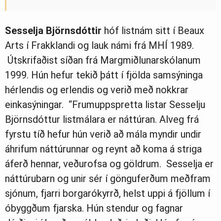
Sesselja
Björnsdóttir
hóf listnám sitt í Beaux
Arts í Frakklandi og lauk námi frá MHÍ 1989.
Útskrifaðist síðan frá Margmiðlunarskólanum
1999. Hún hefur tekið þátt í fjölda samsýninga
hérlendis og erlendis og verið með nokkrar
einkasýningar. “Frumuppspretta listar Sesselju
Björnsdóttur listmálara er náttúran. Alveg frá
fyrstu tíð hefur hún verið að mála myndir undir
áhrifum náttúrunnar og reynt að koma á striga
áferð hennar, veðurofsa og göldrum. Sesselja er
náttúrubarn og unir sér í gönguferðum meðfram
sjónum, fjarri borgarókyrrð, helst uppi á fjöllum í
óbyggðum fjarska. Hún stendur og fagnar