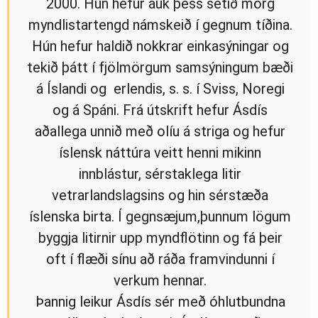
2000. Hún hefur auk þess setið mörg
myndlistartengd námskeið í gegnum tíðina.
Hún hefur haldið nokkrar einkasýningar og
tekið þátt í fjölmörgum samsýningum bæði
á Íslandi og erlendis, s. s. í Sviss, Noregi
og á Spáni. Frá útskrift hefur Ásdís
aðallega unnið með olíu á striga og hefur
íslensk náttúra veitt henni mikinn
innblástur, sérstaklega litir
vetrarlandslagsins og hin sérstæða
íslenska birta. Í gegnsæjum,þunnum lögum
byggja litirnir upp myndflötinn og fá þeir
oft í flæði sínu að ráða framvindunni í
verkum hennar.
Þannig leikur Ásdís sér með óhlutbundna