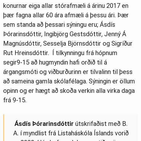
konurnar eiga allar stórafmæli á árinu 2017 en
þær fagna allar 60 ára afmæli á þessu ári. Þær
sem standa að þessari sýningu eru; Ásdís
Þórarinsdóttir, Ingibjörg Gestsdóttir, Jenný Á
Magnúsdóttir, Sesselja Björnsdóttir og Sigríður
Rut Hreinsdóttir. Í tilkynningu frá hópnum
segir9-15 að hugmyndin hafi orðið til á
árgangsmóti og viðburðurinn er tilvalinn til þess
að sameina gamla skólafélaga. Sýningin er öllum
opinn og er hægt að skoða verkin alla virka daga
frá 9-15.
Ásdís
Þórarinsdóttir
útskrifaðist með B.
A. í myndlist frá Listaháskóla Íslands vorið