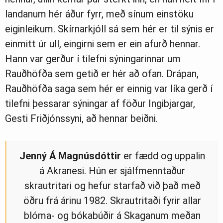
landanum hér áður fyrr, með sínum einstöku
eiginleikum. Skírnarkjóll sá sem hér er til sýnis er
einmitt úr ull, eingirni sem er ein afurð hennar.
Hann var gerður í tilefni sýningarinnar um
Rauðhöfða sem getið er hér að ofan. Drápan,
Rauðhöfða saga sem hér er einnig var líka gerð í
tilefni þessarar sýningar af föður Ingibjargar,
Gesti Friðjónssyni, að hennar beiðni.
Jenný
Á
Magnúsdóttir
er fædd og uppalin
á Akranesi. Hún er sjálfmenntaður
skrautritari og hefur starfað við það með
öðru frá árinu 1982. Skrautritaði fyrir allar
blóma- og bókabúðir á Skaganum meðan