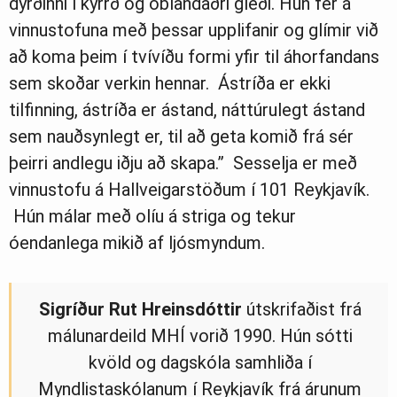
dýrðinni í kyrrð og óblandaðri gleði. Hún fer á
vinnustofuna með þessar upplifanir og glímir við
að koma þeim í tvívíðu formi yfir til áhorfandans
sem skoðar verkin hennar. Ástríða er ekki
tilfinning, ástríða er ástand, náttúrulegt ástand
sem nauðsynlegt er, til að geta komið frá sér
þeirri andlegu iðju að skapa.” Sesselja er með
vinnustofu á Hallveigarstöðum í 101 Reykjavík.
Hún málar með olíu á striga og tekur
óendanlega mikið af ljósmyndum.
Sigríður
Rut
Hreinsdóttir
útskrifaðist frá
málunardeild MHÍ vorið 1990. Hún sótti
kvöld og dagskóla samhliða í
Myndlistaskólanum í Reykjavík frá árunum