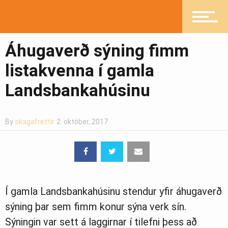
Pistlar
Áhugaverð sýning fimm
listakvenna í gamla
Greinasafn
Landsbankahúsinu
By
skagafrettir
2. október, 2017
Ljósmyndasafn
Í gamla Landsbankahúsinu stendur yfir áhugaverð
sýning þar sem fimm konur sýna verk sín.
Sýningin var sett á laggirnar í tilefni þess að