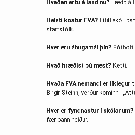
Hvaðan ertu á landinu?
Fædd á Ho
Helsti kostur FVA?
Lítill skóli þ
starfsfólk.
Hver eru áhugamál þín?
Fótbolti
Hvað hræðist þú mest?
Ketti.
Hvaða FVA nemandi er líklegur t
Birgir Steinn, verður kominn í „Átt
Hver er fyndnastur í skólanum?
fær þann heiður.