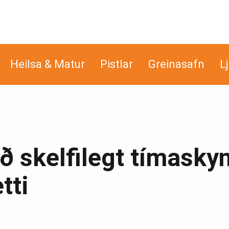
Heilsa & Matur
Pistlar
Greinasafn
L
ð skelfilegt tímasky
tti