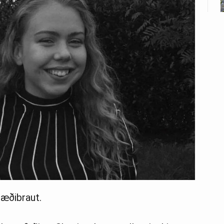
æðibraut.