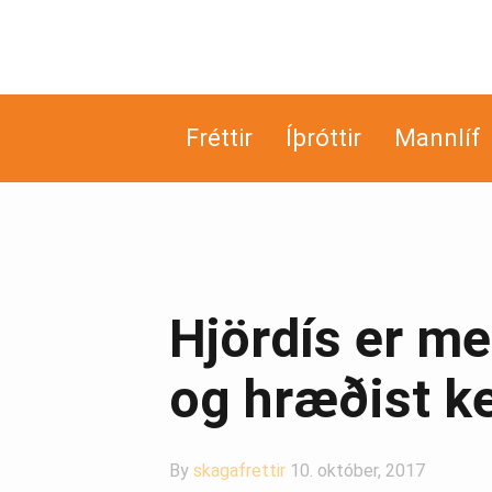
Fréttir
Íþróttir
Mannlíf
Hjördís er me
og hræðist ke
By
skagafrettir
10. október, 2017