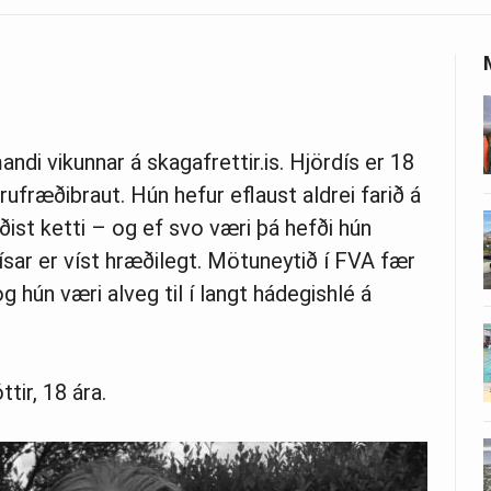
ndi vikunnar á skagafrettir.is. Hjördís er 18
ufræðibraut. Hún hefur eflaust aldrei farið á
ist ketti – og ef svo væri þá hefði hún
sar er víst hræðilegt. Mötuneytið í FVA fær
 hún væri alveg til í langt hádegishlé á
tir, 18 ára.