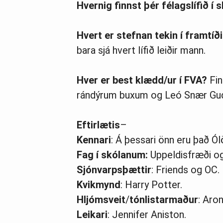
Hvernig finnst þér félagslífið í
Hvert er stefnan tekin í framtíð
bara sjá hvert lífið leiðir mann.
Hver er best klædd/ur í FVA?
Fin
rándýrum buxum og Leó Snær G
Eftirlætis
–
Kennari
: Á þessari önn eru það Ól
Fag í skólanum:
Uppeldisfræði og 
Sjónvarpsþættir
: Friends og OC.
Kvikmynd
: Harry Potter.
Hljómsveit
/
tónlistarmaður
: Aro
Leikari
: Jennifer Aniston.