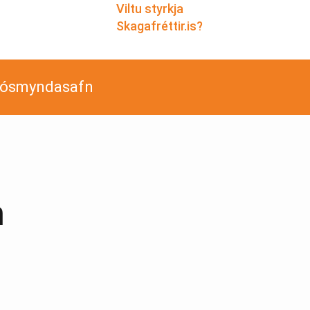
Viltu styrkja
Skagafréttir.is?
jósmyndasafn
n