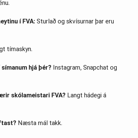
énu.
eytinu í FVA:
Sturlað og skvísurnar þar eru
gt tímaskyn.
í símanum hjá þér?
Instagram, Snapchat og
ærir skólameistari FVA?
Langt hádegi á
ftast?
Næsta mál takk.