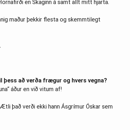
rnafirði en Skaginn á samt allt mitt hjarta.
annig maður þekkir flesta og skemmtilegt
.
il þess að verða frægur og hvers vegna?
una“ áður en við vitum af!
Ætli það verði ekki hann Ásgrímur Óskar sem