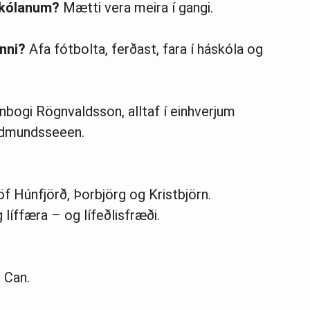
 skólanum?
Mætti vera meira í gangi.
inni?
Afa fótbolta, ferðast, fara í háskóla og
nbogi Rögnvaldsson, alltaf í einhverjum
udmundsseeen.
öf Húnfjörð, Þorbjörg og Kristbjörn.
líffæra – og lífeðlisfræði.
n Can.