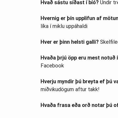
Hvað sástu síðast í bíó?
Undir tr
Hvernig er þín upplifun af mötun
líka í miklu uppáhaldi
Hver er þinn helsti galli?
Skelfile
Hvaða þrjú öpp eru mest notuð 
Facebook
Hverju myndir þú breyta ef þú v
miðvikudögum aftur takk!
Hvaða frasa eða orð notar þú o