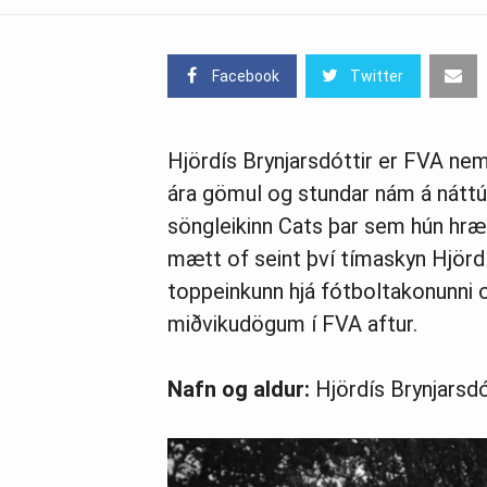
Facebook
Twitter
Hjördís Brynjarsdóttir er FVA nema
ára gömul og stundar nám á náttúr
söngleikinn Cats þar sem hún hræð
mætt of seint því tímaskyn Hjördí
toppeinkunn hjá fótboltakonunni og
miðvikudögum í FVA aftur.
Nafn og aldur:
Hjördís Brynjarsdót