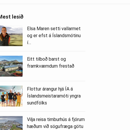
Mest lesið
Elsa Maren setti vallarmet
og er efst á Íslandsmótinu
í…
Eitt tilboð barst og
framkvæmdum frestað
Flottur árangur hjá ÍA á
Íslandsmeistaramóti yngra
sundfólks
Vilja reisa timburhús á fjórum
hæðum við sögufræga götu