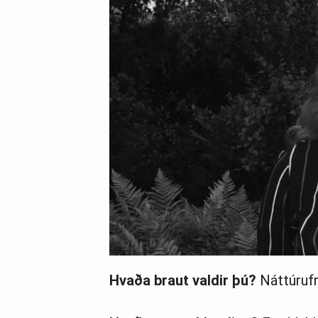
Hvaða braut valdir þú?
Náttúrufr