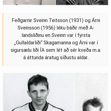
Feðgarnir Sveinn Teitsson (1931) og Árni
Sveinsson (1956) léku báðir með A-
landsliðinu en Sveinn var í fyrsta
„Gullaldarliði“ Skagamanna og Árni var í
sigursælu liði ÍA sem lét að sér kveða m.a.
á áttunda áratug síðustu aldar.