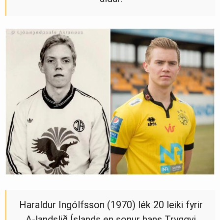
Haraldur Ingólfsson (1970) lék 20 leiki fyrir
A-landslið Íslands en sonur hans Tryggvi