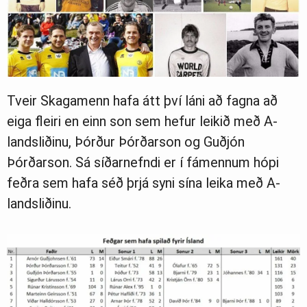
Tveir Skagamenn hafa átt því láni að fagna að
eiga fleiri en einn son sem hefur leikið með A-
landsliðinu, Þórður Þórðarson og Guðjón
Þórðarson. Sá síðarnefndi er í fámennum hópi
feðra sem hafa séð þrjá syni sína leika með A-
landsliðinu.