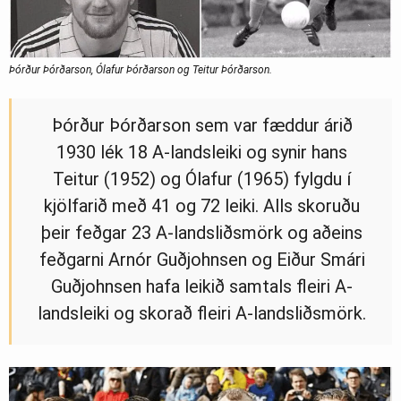
Þórður Þórðarson, Ólafur Þórðarson og Teitur Þórðarson.
Þórður Þórðarson sem var fæddur árið
1930 lék 18 A-landsleiki og synir hans
Teitur (1952) og Ólafur (1965) fylgdu í
kjölfarið með 41 og 72 leiki. Alls skoruðu
þeir feðgar 23 A-landsliðsmörk og aðeins
feðgarni Arnór Guðjohnsen og Eiður Smári
Guðjohnsen hafa leikið samtals fleiri A-
landsleiki og skorað fleiri A-landsliðsmörk.