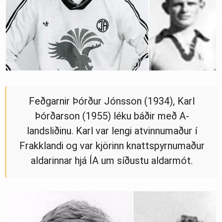
Feðgarnir Þórður Jónsson (1934), Karl
Þórðarson (1955) léku báðir með A-
landsliðinu. Karl var lengi atvinnumaður í
Frakklandi og var kjörinn knattspyrnumaður
aldarinnar hjá ÍA um síðustu aldarmót.