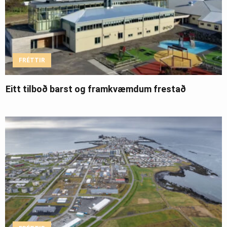
FRÉTTIR
Eitt tilboð barst og framkvæmdum frestað