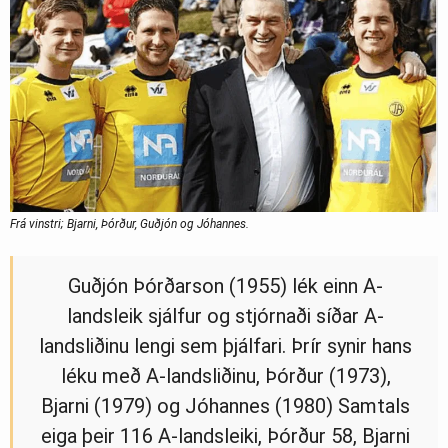
Frá vinstri; Bjarni, Þórður, Guðjón og Jóhannes.
Guðjón Þórðarson (1955) lék einn A-
landsleik sjálfur og stjórnaði síðar A-
landsliðinu lengi sem þjálfari. Þrír synir hans
léku með A-landsliðinu, Þórður (1973),
Bjarni (1979) og Jóhannes (1980) Samtals
eiga þeir 116 A-landsleiki, Þórður 58, Bjarni