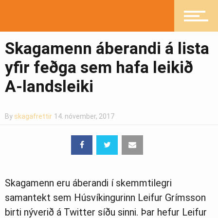
Ljósmyndasafn
Skagamenn áberandi á lista
yfir feðga sem hafa leikið
A-landsleiki
By
skagafrettir
14. nóvember, 2017
Skagamenn eru áberandi í skemmtilegri
samantekt sem Húsvíkingurinn Leifur Grímsson
birti nýverið á Twitter síðu sinni. Þar hefur Leifur