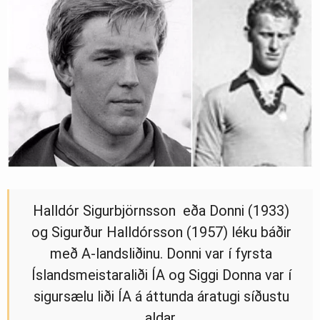
Halldór Sigurbjörnsson eða Donni (1933)
og Sigurður Halldórsson (1957) léku báðir
með A-landsliðinu. Donni var í fyrsta
Íslandsmeistaraliði ÍA og Siggi Donna var í
sigursælu liði ÍA á áttunda áratugi síðustu
aldar.