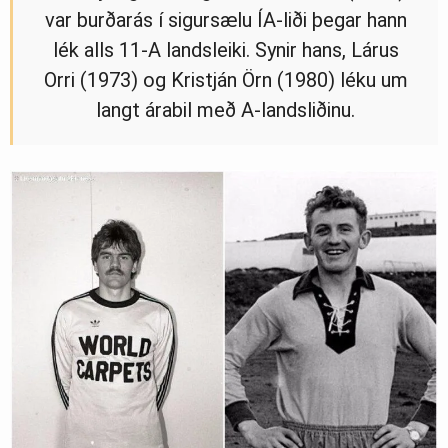
var burðarás í sigursælu ÍA-liði þegar hann
lék alls 11-A landsleiki. Synir hans, Lárus
Orri (1973) og Kristján Örn (1980) léku um
langt árabil með A-landsliðinu.