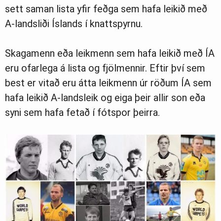
sett saman lista yfir feðga sem hafa leikið með
A-landsliði Íslands í knattspyrnu.
Skagamenn eða leikmenn sem hafa leikið með ÍA
eru ofarlega á lista og fjölmennir. Eftir því sem
best er vitað eru átta leikmenn úr röðum ÍA sem
hafa leikið A-landsleik og eiga þeir allir son eða
syni sem hafa fetað í fótspor þeirra.