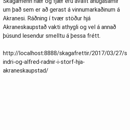
Skagamenn nær og fjær eru ávallt áhugasamir
um það sem er að gerast á vinnumarkaðinum á
Akranesi. Ráðning í tvær stöður hjá
Akraneskaupstað vakti athygli og vel á annað
þúsund lesendur smelltu á þessa frétt.
http://localhost:8888/skagafrettir/2017/03/27/s
indri-og-alfred-radnir-i-storf-hja-
akraneskaupstad/