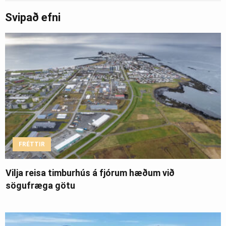
Svipað efni
FRÉTTIR
Vilja reisa timburhús á fjórum hæðum við
sögufræga götu