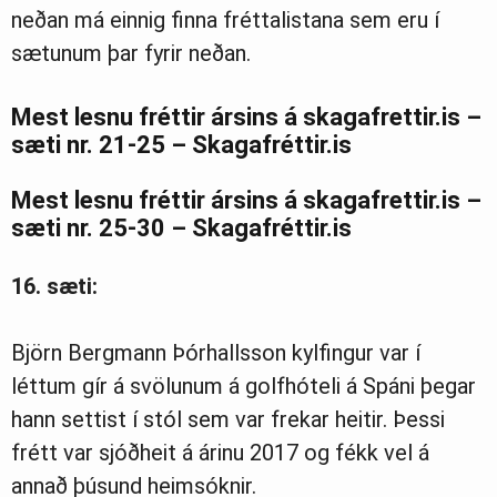
neðan má einnig finna fréttalistana sem eru í
sætunum þar fyrir neðan.
Mest lesnu fréttir ársins á skagafrettir.is –
sæti nr. 21-25 – Skagafréttir.is
Mest lesnu fréttir ársins á skagafrettir.is –
sæti nr. 25-30 – Skagafréttir.is
16. sæti:
Björn Bergmann Þórhallsson kylfingur var í
léttum gír á svölunum á golfhóteli á Spáni þegar
hann settist í stól sem var frekar heitir. Þessi
frétt var sjóðheit á árinu 2017 og fékk vel á
annað þúsund heimsóknir.