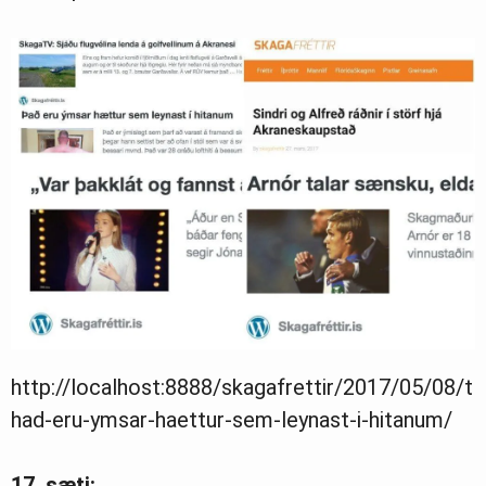
http://localhost:8888/skagafrettir/2017/05/08/t
had-eru-ymsar-haettur-sem-leynast-i-hitanum/
17. sæti: