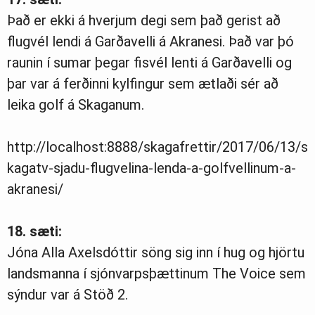
Það er ekki á hverjum degi sem það gerist að
flugvél lendi á Garðavelli á Akranesi. Það var þó
raunin í sumar þegar fisvél lenti á Garðavelli og
þar var á ferðinni kylfingur sem ætlaði sér að
leika golf á Skaganum.
http://localhost:8888/skagafrettir/2017/06/13/s
kagatv-sjadu-flugvelina-lenda-a-golfvellinum-a-
akranesi/
18. sæti:
Jóna Alla Axelsdóttir söng sig inn í hug og hjörtu
landsmanna í sjónvarpsþættinum The Voice sem
sýndur var á Stöð 2.