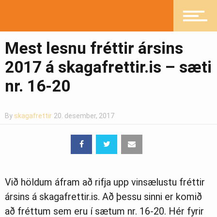
Mannlíf
Mest lesnu fréttir ársins
Heilsueflandi samfélag
2017 á skagafrettir.is – sæti
nr. 16-20
Pistlar
By
skagafrettir
20. desember, 2017
Greinasafn
Við höldum áfram að rifja upp vinsælustu fréttir
Ljósmyndasafn
ársins á skagafrettir.is. Að þessu sinni er komið
að fréttum sem eru í sætum nr. 16-20. Hér fyrir