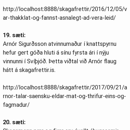
http://localhost:8888/skagafrettir/2016/12/05/v
ar-thakklat-og-fannst-asnalegt-ad-vera-leid/
19. sæti:
Arnór Sigurðsson atvinnumaður í knattspyrnu
hefur gert góða hluti á sínu fyrsta ári í nýju
vinnunni í Svíþjóð. Þetta viðtal við Arnór flaug
hátt á skagafrettir.is.
http://localhost:8888/skagafrettir/2017/09/21/a
rnor-talar-saensku-eldar-mat-og-thrifur-eins-og-
fagmadur/
20. sæti: