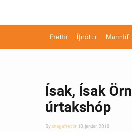
Fréttir
Íþróttir
Mannlíf
Ísak, Ísak Örn
úrtakshóp
By
skagafrettir
10. janúar, 2018