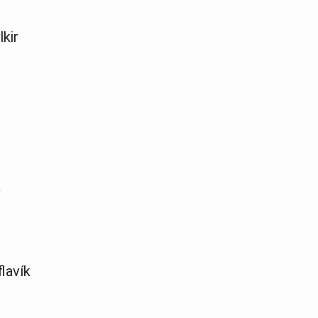
kir
lavík