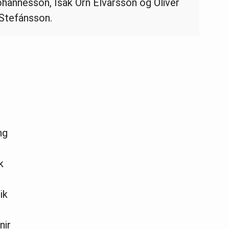
óhannesson, Ísak Örn Elvarsson og Oliver
Stefánsson.
ng
k
ik
nir