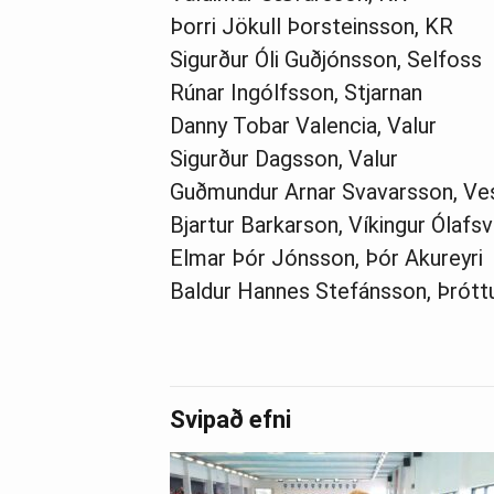
Þorri Jökull Þorsteinsson, KR
Sigurður Óli Guðjónsson, Selfoss
Rúnar Ingólfsson, Stjarnan
Danny Tobar Valencia, Valur
Sigurður Dagsson, Valur
Guðmundur Arnar Svavarsson, Ves
Bjartur Barkarson, Víkingur Ólafsv
Elmar Þór Jónsson, Þór Akureyri
Baldur Hannes Stefánsson, Þróttu
Svipað efni