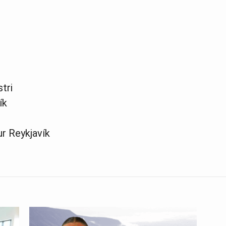
tri
ík
r Reykjavík