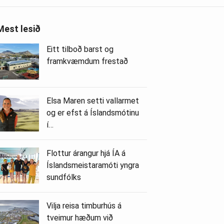
Mest lesið
Eitt tilboð barst og
framkvæmdum frestað
Elsa Maren setti vallarmet
og er efst á Íslandsmótinu
í…
Flottur árangur hjá ÍA á
Íslandsmeistaramóti yngra
sundfólks
Vilja reisa timburhús á
tveimur hæðum við