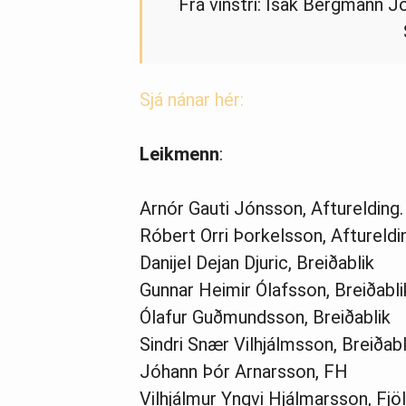
Frá vinstri: Ísak Bergmann J
Sjá nánar hér:
Leikmenn
:
Arnór Gauti Jónsson, Afturelding.
Róbert Orri Þorkelsson, Aftureldi
Danijel Dejan Djuric, Breiðablik
Gunnar Heimir Ólafsson, Breiðabli
Ólafur Guðmundsson, Breiðablik
Sindri Snær Vilhjálmsson, Breiðabl
Jóhann Þór Arnarsson, FH
Vilhjálmur Yngvi Hjálmarsson, Fjöl