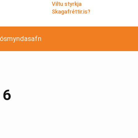
Viltu styrkja
Skagafréttir.is?
jósmyndasafn
16