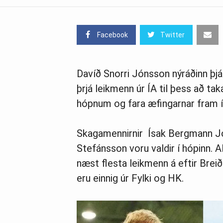
Facebook
Twitter
Davíð Snorri Jónsson nýráðinn þjál
þrjá leikmenn úr ÍA til þess að ta
hópnum og fara æfingarnar fram í 
Skagamennirnir Ísak Bergmann Jó
Stefánsson voru valdir í hópinn. 
næst flesta leikmenn á eftir Brei
eru einnig úr Fylki og HK.