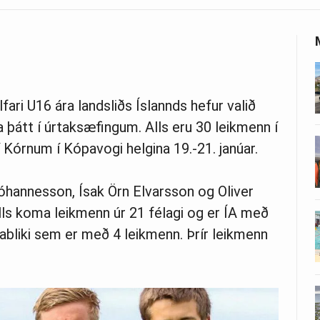
fari U16 ára landsliðs Íslannds hefur valið
ka þátt í úrtaksæfingum. Alls eru 30 leikmenn í
Kórnum í Kópavogi helgina 19.-21. janúar.
hannesson, Ísak Örn Elvarsson og Oliver
Alls koma leikmenn úr 21 félagi og er ÍA með
ðabliki sem er með 4 leikmenn. Þrír leikmenn