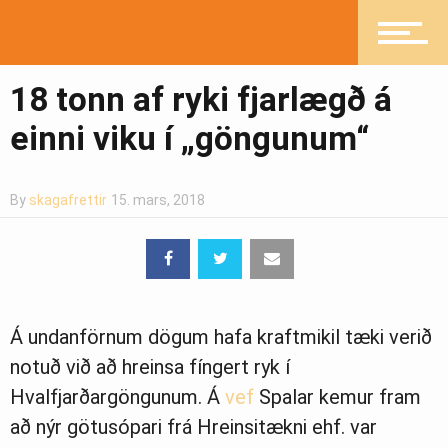
Íþróttir
18 tonn af ryki fjarlægð á
einni viku í „göngunum“
Mannlíf
By
skagafrettir
15. mars, 2018
Heilsueflandi samfélag
Á undanförnum dögum hafa kraftmikil tæki verið
Pistlar
notuð við að hreinsa fíngert ryk í
Hvalfjarðargöngunum. Á
vef
Spalar kemur fram
að nýr götusópari frá Hreinsitækni ehf. var
Greinasafn