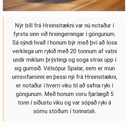
Nýr bíll frá Hreinsitækni var nú notaður í
fyrsta sinn við hreingerningar í göngunum.
Sá sýndi hvað í honum býr með því að losa
verklega um rykið með 20 tonnum af vatni
undir miklum þrýstingi og soga strax upp í
sig gumsið. Vélsópur Spalar, sem er mun
umsvifaminni en þessi nýi frá Hreinsitækni,
er notaður í hverri viku til að safna ryki í
göngunum. Með honum voru fjarlægð 5
tonn í síðustu viku og var sópað ryki á
sömu stöðum í tonnatali.