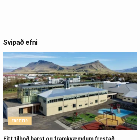
Svipað efni
FRÉTTIR
Eitt tilboð barst og framkvæmdum frestað