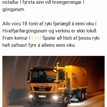
notaður í fyrsta sinn við hreingerningar í
göngunum.
Ljósmyndasafn
Alls voru 18 tonn af ryki fjarlægð á einni viku í
Hvalfjarðargöngunum og verkinu er ekki lokið.
Fram kemur í
frétt
Spalar að hluti af þessu ryki
hafi safnast fyrir á aðeins einni viku.