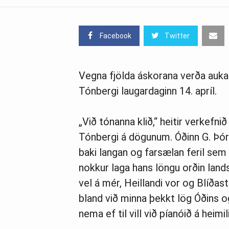
Facebook
Twitter
Vegna fjölda áskorana verða aukató
Tónbergi laugardaginn 14. apríl.
„Við tónanna klið,“ heitir verkefnið
Tónbergi á dögunum. Óðinn G. Þór
baki langan og farsælan feril sem 
nokkur laga hans löngu orðin land
vel á mér, Heillandi vor og Blíðast
bland við minna þekkt lög Óðins o
nema ef til vill við píanóið á heimil