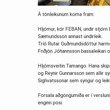
Á tónleikunum koma fram:
Hljómur, kór FEBAN, undir stjórn 
Sæmundsson annast undirleik.
Tríó Rutar Guðmundsdóttur harmoni
Friðjón Jóhannsson bassaleikari o
Hljómsveitin Tamango. Hana skipa
og Reynir Gunnarsson sem allir sy
Sighvatssonar sem syngur og leik
Forsala aðgöngumiða er í verslun
enginn posi.