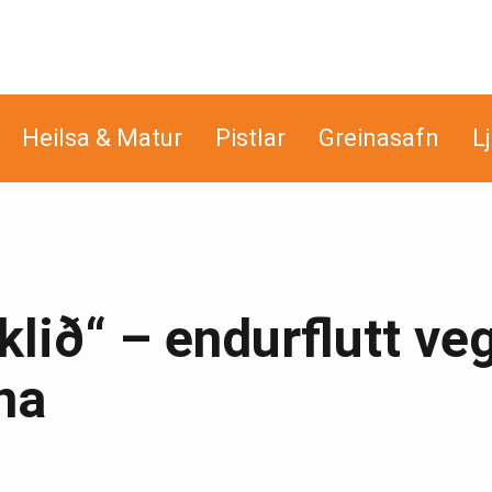
Heilsa & Matur
Pistlar
Greinasafn
L
klið“ – endurflutt ve
na