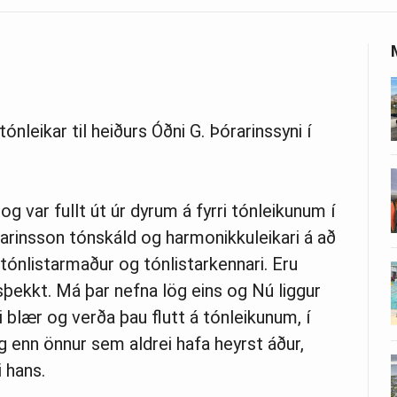
nleikar til heiðurs Óðni G. Þórarinssyni í
 og var fullt út úr dyrum á fyrri tónleikunum í
arinsson tónskáld og harmonikkuleikari á að
tónlistarmaður og tónlistarkennari. Eru
sþekkt. Má þar nefna lög eins og Nú liggur
i blær og verða þau flutt á tónleikunum, í
g enn önnur sem aldrei hafa heyrst áður,
i hans.