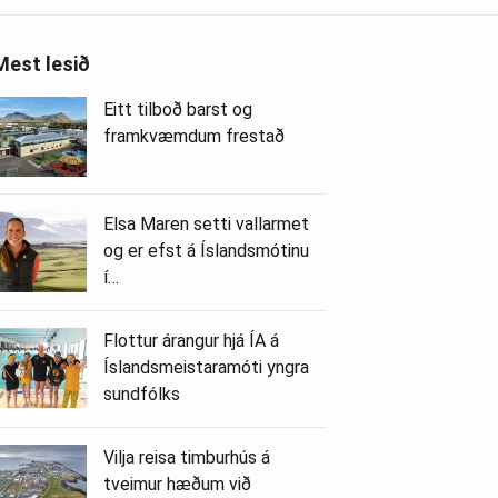
Mest lesið
Eitt tilboð barst og
framkvæmdum frestað
Elsa Maren setti vallarmet
og er efst á Íslandsmótinu
í…
Flottur árangur hjá ÍA á
Íslandsmeistaramóti yngra
sundfólks
Vilja reisa timburhús á
tveimur hæðum við