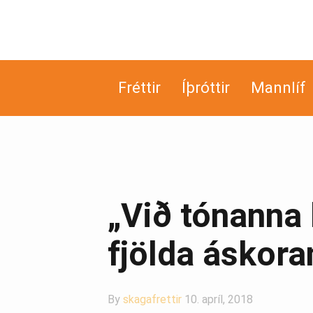
Fréttir
Íþróttir
Mannlíf
„Við tónanna 
fjölda áskora
By
skagafrettir
10. apríl, 2018