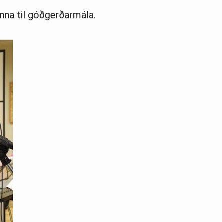
nna til góðgerðarmála.