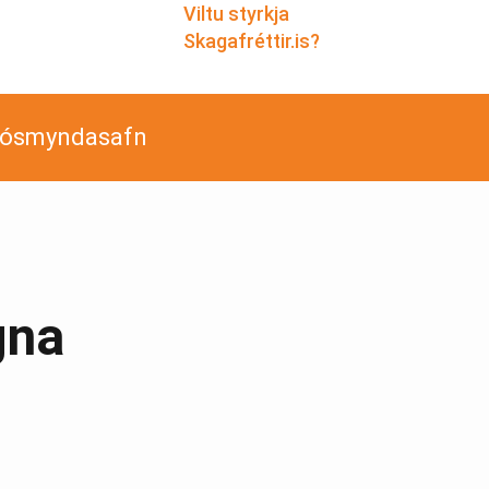
Viltu styrkja
Skagafréttir.is?
jósmyndasafn
gna