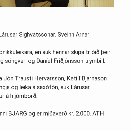
Lárusar Sighvatssonar. Sveinn Arnar
kkuleikara, en auk hennar skipa tríóið þeir
g söngvari og Daníel Friðjónsson trymbill.
 Jón Trausti Hervarsson, Ketill Bjarnason
ngja og leika á saxófón, auk Lárusar
ur á hljómborð.
inni BJARG og er miðaverð kr. 2.000. ATH