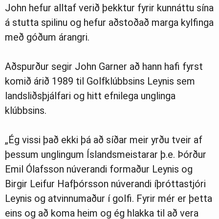
John hefur alltaf verið þekktur fyrir kunnáttu sína
á stutta spilinu og hefur aðstoðað marga kylfinga
með góðum árangri.
Aðspurður segir John Garner að hann hafi fyrst
komið árið 1989 til Golfklúbbsins Leynis sem
landsliðsþjálfari og hitt efnilega unglinga
klúbbsins.
„Ég vissi það ekki þá að síðar meir yrðu tveir af
þessum unglingum Íslandsmeistarar þ.e. Þórður
Emil Ólafsson núverandi formaður Leynis og
Birgir Leifur Hafþórsson núverandi íþróttastjóri
Leynis og atvinnumaður í golfi. Fyrir mér er þetta
eins og að koma heim og ég hlakka til að vera