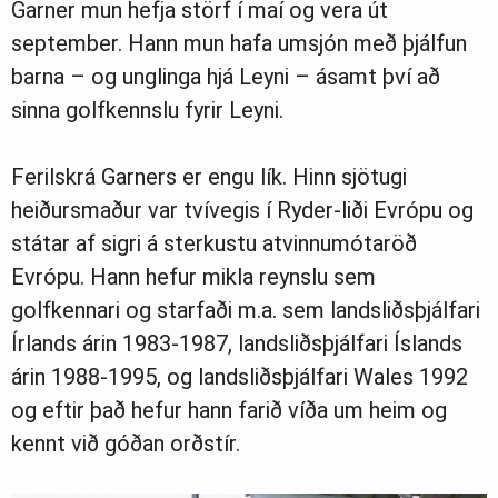
Garner mun hefja störf í maí og vera út
september. Hann mun hafa umsjón með þjálfun
Ljósmyndasafn
barna – og unglinga hjá Leyni – ásamt því að
sinna golfkennslu fyrir Leyni.
Ferilskrá Garners er engu lík. Hinn sjötugi
heiðursmaður var tvívegis í Ryder-liði Evrópu og
státar af sigri á sterkustu atvinnumótaröð
Evrópu. Hann hefur mikla reynslu sem
golfkennari og starfaði m.a. sem landsliðsþjálfari
Írlands árin 1983-1987, landsliðsþjálfari Íslands
árin 1988-1995, og landsliðsþjálfari Wales 1992
og eftir það hefur hann farið víða um heim og
kennt við góðan orðstír.