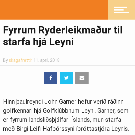
Íþróttir
Fyrrum Ryderleikmaður til
starfa hjá Leyni
Mannlíf
By
skagafrettir
11. apríl, 2018
Heilsueflandi samfélag
Pistlar
Hinn þaulreyndi John Garner hefur verið ráðinn
golfkennari hjá Golfklúbbnum Leyni. Garner, sem
er fyrrum landsliðsþjálfari Íslands, mun starfa
Greinasafn
með Birgi Leifi Hafþórssyni íþróttastjóra Leynis.