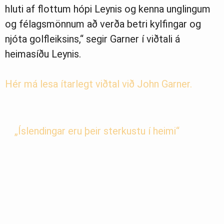
hluti af flottum hópi Leynis og kenna unglingum
og félagsmönnum að verða betri kylfingar og
njóta golfleiksins,“ segir Garner í viðtali á
heimasíðu Leynis.
Hér má lesa ítarlegt viðtal við John Garner.
„Íslendingar eru þeir sterkustu í heimi“