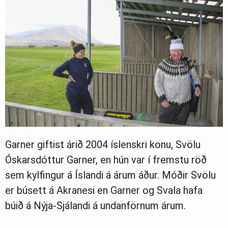
Garner giftist árið 2004 íslenskri konu, Svölu
Óskarsdóttur Garner, en hún var í fremstu röð
sem kylfingur á Íslandi á árum áður. Móðir Svölu
er búsett á Akranesi en Garner og Svala hafa
búið á Nýja-Sjálandi á undanförnum árum.