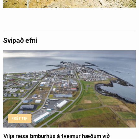
Svipað efni
FRÉTTIR
Vilja reisa timburhús á tveimur hæðum við