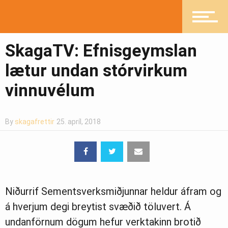
Greinasafn
SkagaTV: Efnisgeymslan
Ljósmyndasafn
lætur undan stórvirkum
vinnuvélum
By
skagafrettir
25. apríl, 2018
Niðurrif Sementsverksmiðjunnar heldur áfram og
á hverjum degi breytist svæðið töluvert. Á
undanförnum dögum hefur verktakinn brotið