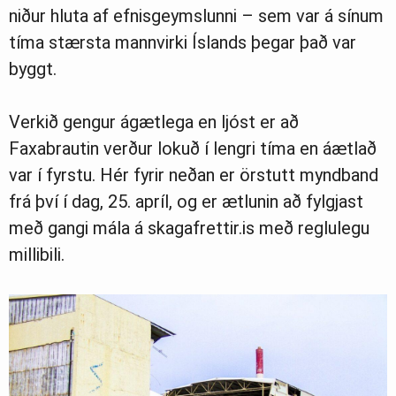
niður hluta af efnisgeymslunni – sem var á sínum
tíma stærsta mannvirki Íslands þegar það var
byggt.
Verkið gengur ágætlega en ljóst er að
Faxabrautin verður lokuð í lengri tíma en áætlað
var í fyrstu. Hér fyrir neðan er örstutt myndband
frá því í dag, 25. apríl, og er ætlunin að fylgjast
með gangi mála á skagafrettir.is með reglulegu
millibili.