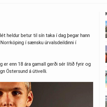
ét heldur betur til sín taka í dag þegar hann
Norr­köp­ing í sænsku úrvalsdeildinni í
 er enn 18 ára gamall gerði sér lítið fyrir og
n Öster­sund á útivelli.