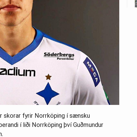
skorar fyrir Norr­köp­ing í sænsku
berandi í liði Norr­köp­ing því Guðmundur
n.