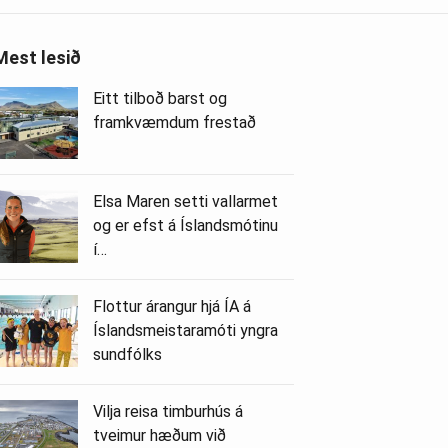
Mest lesið
Eitt tilboð barst og
framkvæmdum frestað
Elsa Maren setti vallarmet
og er efst á Íslandsmótinu
í…
Flottur árangur hjá ÍA á
Íslandsmeistaramóti yngra
sundfólks
Vilja reisa timburhús á
tveimur hæðum við