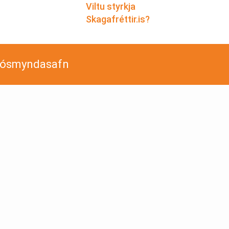
Viltu styrkja
Skagafréttir.is?
jósmyndasafn
­