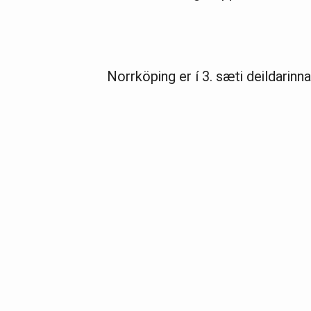
Norr­köp­ing er í 3. sæti deild­ar­inn