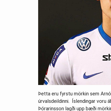
Þetta eru fyrstu mörkin sem Arnór 
úrvalsdeildinni. Íslendingar voru á
Þórarinsson lagði upp bæði mörki