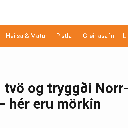
Heilsa & Matur
Pistlar
Greinasafn
L
 tvö og tryggði Norr
 – hér eru mörkin