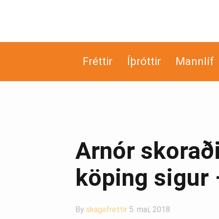
Fréttir
Íþróttir
Mannlíf
Arnór skoraði
köp­ing sigur
By
skagafrettir
5. maí, 2018