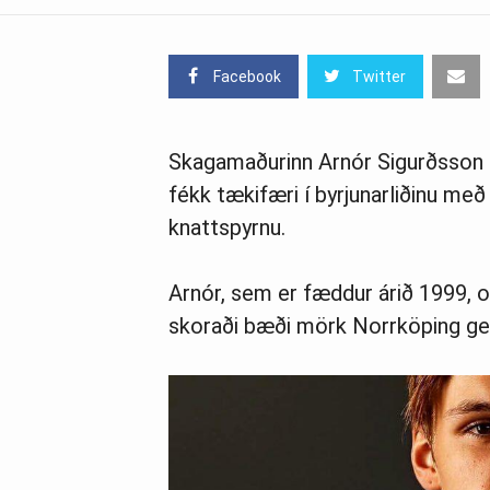
Facebook
Twitter
Skagamaður­inn Arn­ór Sig­urðsson l
fékk tækifæri í byrjunarliðinu með 
knattspyrnu.
Arnór, sem er fæddur árið 1999, og
skoraði bæði mörk Norr­köp­ing geg