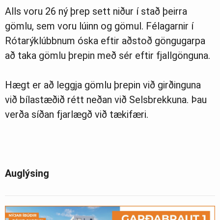
Alls voru 26 ný þrep sett niður í stað þeirra
gömlu, sem voru lúinn og gömul. Félagarnir í
Rótarýklúbbnum óska eftir aðstoð göngugarpa
að taka gömlu þrepin með sér eftir fjallgönguna.
Hægt er að leggja gömlu þrepin við girðinguna
við bílastæðið rétt neðan við Selsbrekkuna. Þau
verða síðan fjarlægð við tækifæri.
Auglýsing