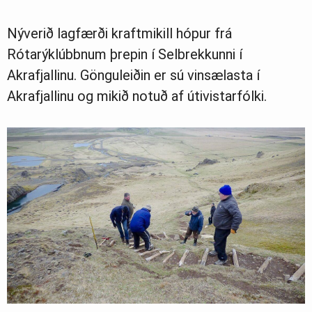
Nýverið lagfærði kraftmikill hópur frá
Rótarýklúbbnum þrepin í Selbrekkunni í
Akrafjallinu. Gönguleiðin er sú vinsælasta í
Akrafjallinu og mikið notuð af útivistarfólki.