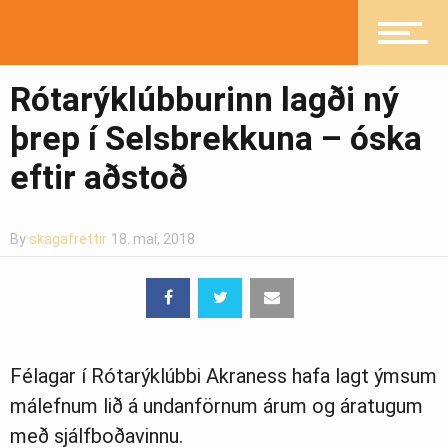
Heilsueflandi samfélag
Rótarýklúbburinn lagði ný
þrep í Selsbrekkuna – óska
Pistlar
eftir aðstoð
By
skagafrettir
18. maí, 2018
Greinasafn
Ljósmyndasafn
Félagar í Rótarýklúbbi Akraness hafa lagt ýmsum
málefnum lið á undanförnum árum og áratugum
með sjálfboðavinnu.