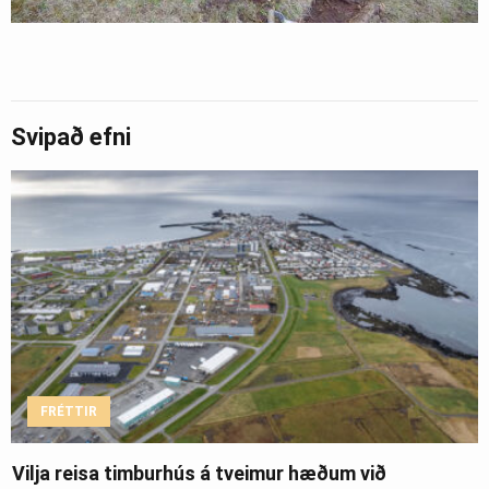
Svipað efni
FRÉTTIR
Vilja reisa timburhús á tveimur hæðum við