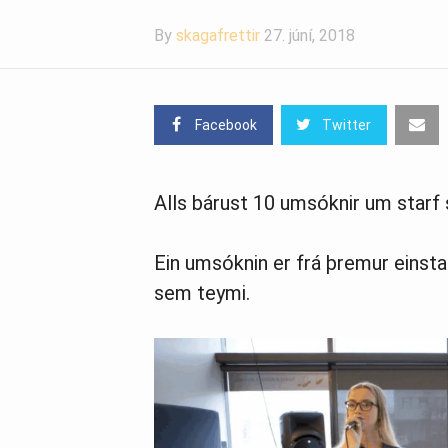
By
skagafrettir
27. júní, 2018
Facebook
Twitter
Alls bárust 10 umsóknir um starf 
Ein umsóknin er frá þremur einsta
sem teymi.