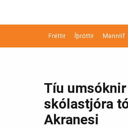
Fréttir
Íþróttir
Mannlíf
Tíu umsóknir
skólastjóra t
Akranesi