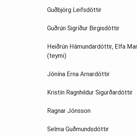
Guðbjörg Leifsdóttir
Guðrún Sigríður Birgisdóttir
Heiðrún Hámundardóttir, Elfa Marg
(teymi)
Jónína Erna Arnardóttir
Kristín Ragnhildur Sigurðardóttir
Ragnar Jónsson
Selma Guðmundsdóttir