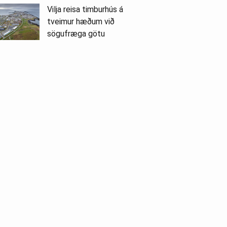
Vilja reisa timburhús á
tveimur hæðum við
sögufræga götu