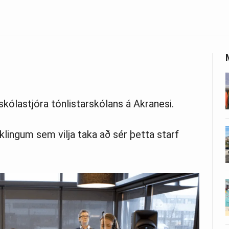
skólastjóra tónlistarskólans á Akranesi.
klingum sem vilja taka að sér þetta starf