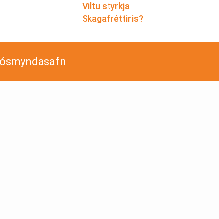
Viltu styrkja
Skagafréttir.is?
jósmyndasafn