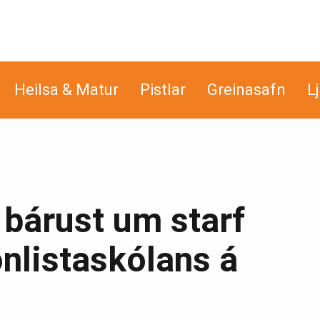
Heilsa & Matur
Pistlar
Greinasafn
L
 bárust um starf
ónlistaskólans á