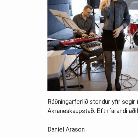
Ráðningarferlið stendur yfir segir í
Akraneskaupstað. Eftirfarandi aðil
Daníel Arason