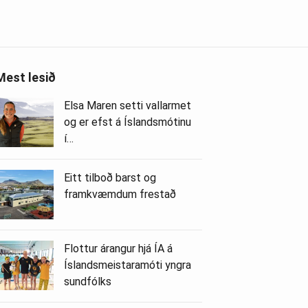
Mest lesið
Elsa Maren setti vallarmet
og er efst á Íslandsmótinu
í…
Eitt tilboð barst og
framkvæmdum frestað
Flottur árangur hjá ÍA á
Íslandsmeistaramóti yngra
sundfólks