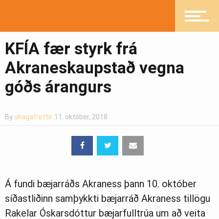
Íþróttir
KFÍA fær styrk frá
Mannlíf
Akraneskaupstað vegna
góðs árangurs
Heilsueflandi samfélag
By
skagafrettir
11. október, 2018
Pistlar
Á fundi bæjarráðs Akraness þann 10. október
Greinasafn
síðastliðinn samþykkti bæjarráð Akraness tillögu
Rakelar Óskarsdóttur bæjarfulltrúa um að veita