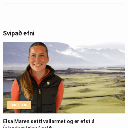
Svipað efni
ÍÞRÓTTIR
Elsa Maren setti vallarmet og er efst á