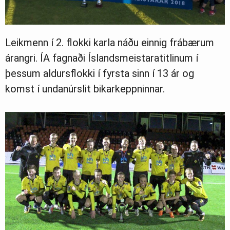
Leikmenn í 2. flokki karla náðu einnig frábærum
árangri. ÍA fagnaði Íslandsmeistaratitlinum í
þessum aldursflokki í fyrsta sinn í 13 ár og
komst í undanúrslit bikarkeppninnar.