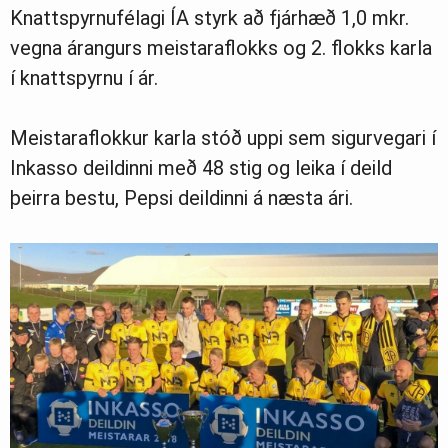
Knattspyrnufélagi ÍA styrk að fjárhæð 1,0 mkr.
Ljósmyndasafn
vegna árangurs meistaraflokks og 2. flokks karla
í knattspyrnu í ár.
Meistaraflokkur karla stóð uppi sem sigurvegari í
Inkasso deildinni með 48 stig og leika í deild
þeirra bestu, Pepsi deildinni á næsta ári.