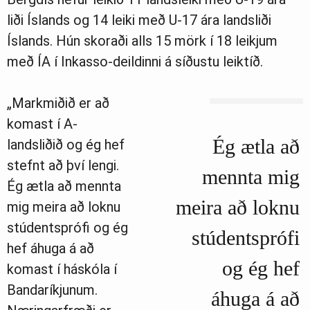
liði Íslands og 14 leiki með U-17 ára landsliði
Íslands. Hún skoraði alls 15 mörk í 18 leikjum
með ÍA í Inkasso-deildinni á síðustu leiktíð.
„Markmiðið er að
komast í A-
Ég ætla að
landsliðið og ég hef
stefnt að því lengi.
mennta mig
Ég ætla að mennta
meira að loknu
mig meira að loknu
stúdentsprófi og ég
stúdentsprófi
hef áhuga á að
og ég hef
komast í háskóla í
Bandaríkjunum.
áhuga á að