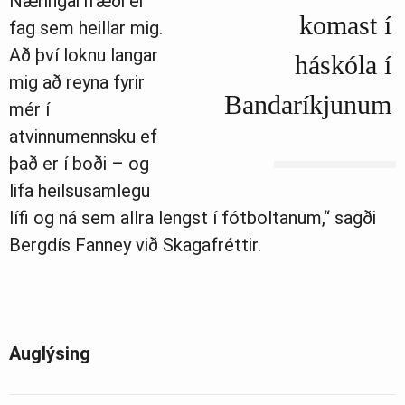
Næringarfræði er
komast í
fag sem heillar mig.
Að því loknu langar
háskóla í
mig að reyna fyrir
Bandaríkjunum
mér í
atvinnumennsku ef
það er í boði – og
lifa heilsusamlegu
lífi og ná sem allra lengst í fótboltanum,“ sagði
Bergdís Fanney við Skagafréttir.
Auglýsing