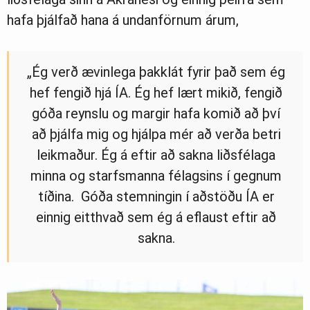
hafa þjálfað hana á undanförnum árum,
„Ég verð ævinlega þakklát fyrir það sem ég
hef fengið hjá ÍA. Ég hef lært mikið, fengið
góða reynslu og margir hafa komið að því
að þjálfa mig og hjálpa mér að verða betri
leikmaður. Ég á eftir að sakna liðsfélaga
minna og starfsmanna félagsins í gegnum
tíðina. Góða stemningin í aðstöðu ÍA er
einnig eitthvað sem ég á eflaust eftir að
sakna.