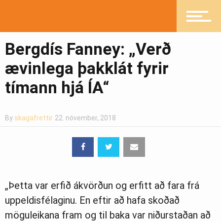
Pistlar
Bergdís Fanney: „Verð
Greinasafn
ævinlega þakklát fyrir
tímann hjá ÍA“
Ljósmyndasafn
By
skagafrettir
22. nóvember, 2018
„Þetta var erfið ákvörðun og erfitt að fara frá
uppeldisfélaginu. En eftir að hafa skoðað
möguleikana fram og til baka var niðurstaðan að