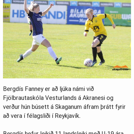
Bergdís Fanney er að ljúka námi við
Fjölbrautaskóla Vesturlands á Akranesi og
verður hún búsett á Skaganum áfram þrátt fyrir
að vera í félagsliði í Reykjavík.
Bergdís hefur leikið 11 landsleiki með U-19 ára