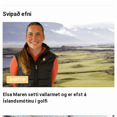
Svipað efni
ÍÞRÓTTIR
Elsa Maren setti vallarmet og er efst á
Íslandsmótinu í golfi