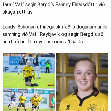
fara í Val,“ segir Bergdís Fanney Einarsdóttir við
skagafrettir.is.
Landsliðskonan efnilega skrifaði á dögunum undir
samning við Val í Reykjavík og segir Bergdís að
hún hafi þurft á nýrri áskorun að halda.