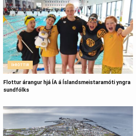
ÍÞRÓTTIR
Flottur árangur hjá ÍA á Íslandsmeistaramóti yngra
sundfólks