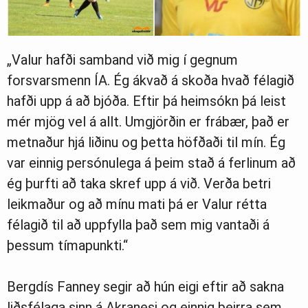
„Valur hafði samband við mig í gegnum
forsvarsmenn ÍA. Ég ákvað á skoða hvað félagið
hafði upp á að bjóða. Eftir þá heimsókn þá leist
mér mjög vel á allt. Umgjörðin er frábær, það er
metnaður hjá liðinu og þetta höfðaði til mín. Ég
var einnig persónulega á þeim stað á ferlinum að
ég þurfti að taka skref upp á við. Verða betri
leikmaður og að mínu mati þá er Valur rétta
félagið til að uppfylla það sem mig vantaði á
þessum tímapunkti.“
Bergdís Fanney segir að hún eigi eftir að sakna
liðsfélaga sinn á Akranesi og einnig þeirra sem