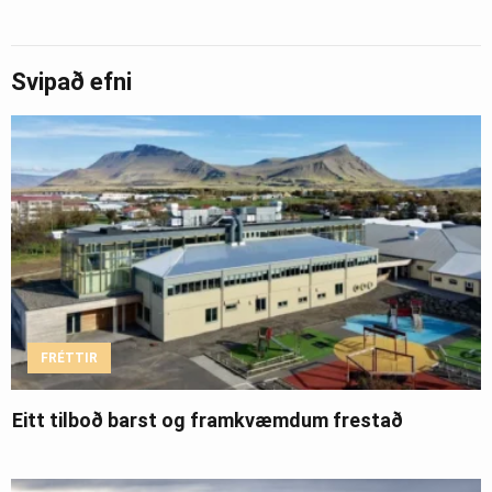
Svipað efni
FRÉTTIR
Eitt tilboð barst og framkvæmdum frestað