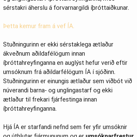
sérstakri áherslu á forvarnargildi íþróttaiðkunar.
Þetta kemur fram á vef ÍA.
Stuðningurinn er ekki sérstaklega ætlaður
ákveðnum aðildafélögum innan
íþróttahreyfinganna en auglýst hefur verið eftir
umsóknum frá aðildarfélögum ÍA í sjóðinn.
Stuðningurinn er einungis ætlaður sem viðbót við
núverandi barna- og unglingastarf og ekki
ætlaður til frekari fjárfestinga innan
íþróttahreyfinganna.
Hjá ÍA er starfandi nefnd sem fer yfir umsóknir
og úthlutar fjármununum og er
umsóknarfrestur