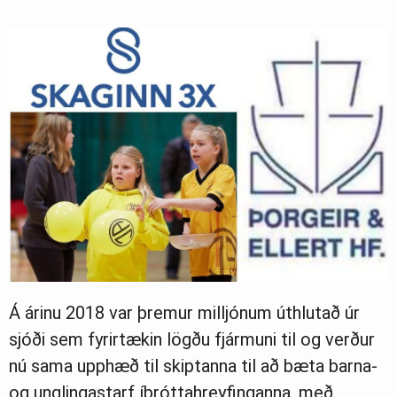
Á árinu 2018 var þremur milljónum úthlutað úr
sjóði sem fyrirtækin lögðu fjármuni til og verður
nú sama upphæð til skiptanna til að bæta barna-
og unglingastarf íþróttahreyfinganna, með