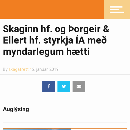
Heilsueflandi samfélag
Skaginn hf. og Þorgeir &
Ellert hf. styrkja ÍA með
Pistlar
myndarlegum hætti
Greinasafn
By
skagafrettir
2. janúar, 2019
Ljósmyndasafn
Auglýsing