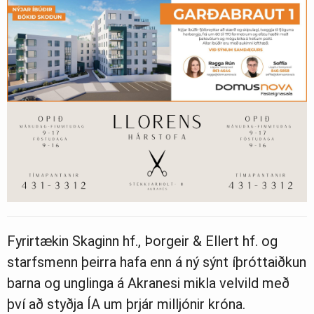
Fyrirtækin Skaginn hf., Þorgeir & Ellert hf. og
starfsmenn þeirra hafa enn á ný sýnt íþróttaiðkun
barna og unglinga á Akranesi mikla velvild með
því að styðja ÍA um þrjár milljónir króna.