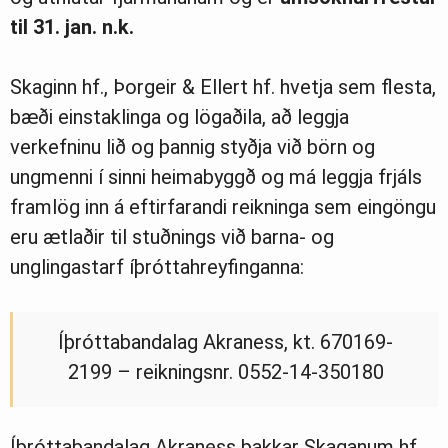
til 31. jan. n.k.
Skaginn hf., Þorgeir & Ellert hf. hvetja sem flesta,
bæði einstaklinga og lögaðila, að leggja
verkefninu lið og þannig styðja við börn og
ungmenni í sinni heimabyggð og má leggja frjáls
framlög inn á eftirfarandi reikninga sem eingöngu
eru ætlaðir til stuðnings við barna- og
unglingastarf íþróttahreyfinganna:
Íþróttabandalag Akraness, kt. 670169-
2199 – reikningsnr. 0552-14-350180
Íþróttabandalag Akraness þakkar Skaganum hf.,