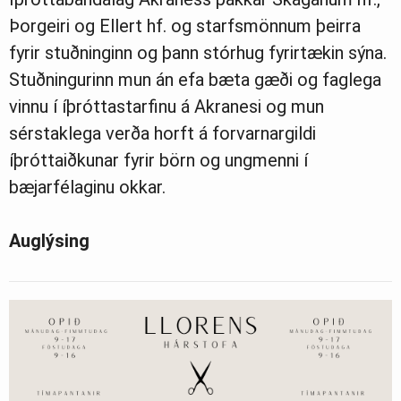
Þorgeiri og Ellert hf. og starfsmönnum þeirra
fyrir stuðninginn og þann stórhug fyrirtækin sýna.
Stuðningurinn mun án efa bæta gæði og faglega
vinnu í íþróttastarfinu á Akranesi og mun
sérstaklega verða horft á forvarnargildi
íþróttaiðkunar fyrir börn og ungmenni í
bæjarfélaginu okkar.
Auglýsing