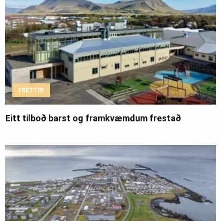
FRÉTTIR
Eitt tilboð barst og framkvæmdum frestað