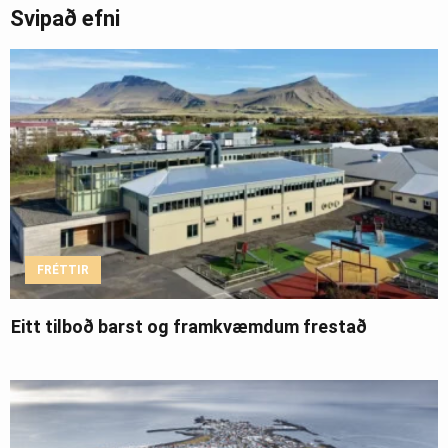
Svipað efni
FRÉTTIR
Eitt tilboð barst og framkvæmdum frestað