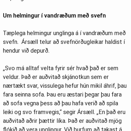
Um helmingur í vandræðum með svefn
Tæplega helmingur unglinga á í vandræðum með
svefn. Ársæll telur að svefnörðugleikar haldist í
hendur við depurð.
„Svo má alltaf velta fyrir sér hvað það er sem
veldur. Það er auðvitað skjánotkun sem er
nærtækt svar, vissulega hefur hún mikil áhrif, þau
fara seinna sofa. Þau eru æstari þegar þau fara
að sofa vegna þess að þau hafa verið að spila
leiki og svo framvegis,“ segir Ársæll. „En það eru
auðvitað aðrir þættir líka. Það er auðvitað mjög
flókið að vera unglingur. Við þurfum að takast á