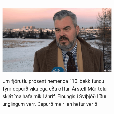
Um fjörutíu prósent nemenda í 10. bekk fundu
fyrir depurð vikulega eða oftar. Ársæll Már telur
skjátíma hafa mikil áhrif. Einungis í Svíþjóð líður
unglingum verr. Depurð meiri en hefur verið