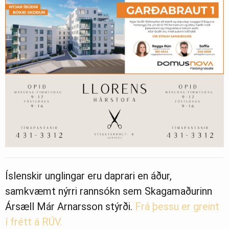
Íslenskir unglingar eru daprari en áður,
samkvæmt nýrri rannsókn sem Skagamaðurinn
Ársæll Már Arnarsson stýrði.
Frá þessu er greint
í frétt á RÚV.