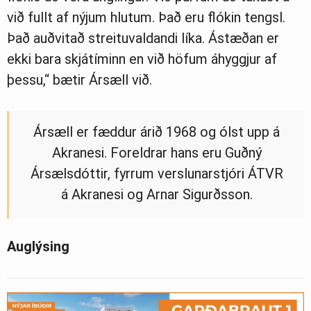
við fullt af nýjum hlutum. Það eru flókin tengsl.
Það auðvitað streituvaldandi líka. Ástæðan er
ekki bara skjátíminn en við höfum áhyggjur af
þessu,“ bætir Ársæll við.
Ársæll er fæddur árið 1968 og ólst upp á
Akranesi. Foreldrar hans eru Guðný
Ársælsdóttir, fyrrum verslunarstjóri ÁTVR
á Akranesi og Arnar Sigurðsson.
Auglýsing