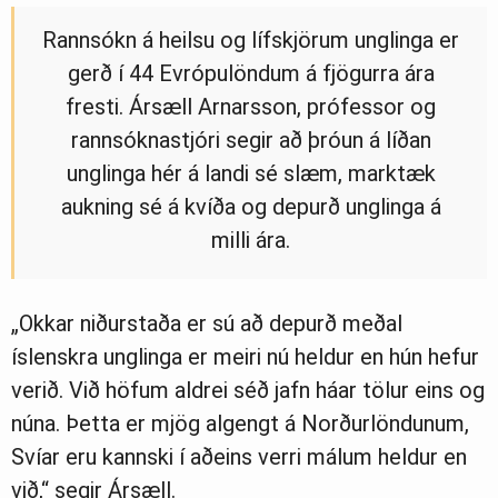
Rannsókn á heilsu og lífskjörum unglinga er
gerð í 44 Evrópulöndum á fjögurra ára
fresti. Ársæll Arnarsson, prófessor og
rannsóknastjóri segir að þróun á líðan
unglinga hér á landi sé slæm, marktæk
aukning sé á kvíða og depurð unglinga á
milli ára.
„Okkar niðurstaða er sú að depurð meðal
íslenskra unglinga er meiri nú heldur en hún hefur
verið. Við höfum aldrei séð jafn háar tölur eins og
núna. Þetta er mjög algengt á Norðurlöndunum,
Svíar eru kannski í aðeins verri málum heldur en
við,“ segir Ársæll.