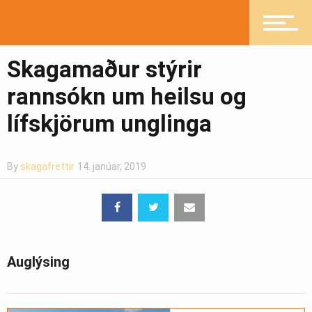
Heilsueflandi samfélag
Skagamaður stýrir
Pistlar
rannsókn um heilsu og
lífskjörum unglinga
Greinasafn
By
skagafrettir
14. janúar, 2019
Ljósmyndasafn
Auglýsing