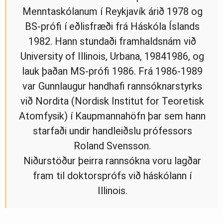
Menntaskólanum í Reykjavík árið 1978 og
BS-prófi í eðlisfræði frá Háskóla Íslands
1982. Hann stundaði framhaldsnám við
University of Illinois, Urbana, 19841986, og
lauk þaðan MS-prófi 1986. Frá 1986-1989
var Gunnlaugur handhafi rannsóknarstyrks
við Nordita (Nordisk Institut for Teoretisk
Atomfysik) í Kaupmannahöfn þar sem hann
starfaði undir handleiðslu prófessors
Roland Svensson.
Niðurstöður þeirra rannsókna voru lagðar
fram til doktorsprófs við háskólann í
Illinois.