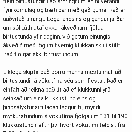
fleiri birtustundir í sólarhringnum en núverandi
fyrirkomulag og bæti þar með geð guma. Það er
auðvitað alrangt. Lega landsins og gangur jarðar
um sól „úthluta“ okkur ákveðnum fjölda
birtustunda yfir daginn, við getum einungis
ákveðið með lögum hvernig klukkan skuli stillt.
Það fjölgar ekki birtustundum.
Líklega skiptir það þorra manna mestu máli að
birtustundir á vökutíma séu sem flestar. Það er
einfalt að reikna það út að ef klukkunni yrði
seinkað um eina klukkustund eins og
þingsályktunartillagan leggur til, myndi
myrkurstundum á vökutíma fjölga um 131 til 190
klukkustundir eftir því hvort vökutími teldist frá