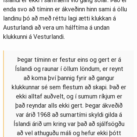
enda svo að tíminn er ákveðinn hinn sami á öllu
landinu þó að með réttu lagi ætti klukkan á
Austurlandi að vera um hálftíma á undan
klukkunni á Vesturlandi.
Þegar tíminn er festur eins og gert er á
Íslandi og raunar í öllum löndum, er reynt
að koma því þannig fyrir að gangur
klukkunnar sé sem flestum að skapi. Það er
ekki alltaf auðvelt, og í sumum ríkjum er
það reyndar alls ekki gert. Þegar ákveðið
var árið 1968 að sumartími skyldi gilda á
Íslandi árið um kring var það að sjálfsögðu
að vel athuguðu máli og hefur ekki þótt