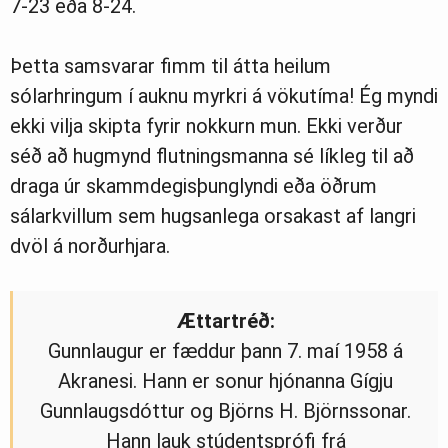
7-23 eða 8-24.
Þetta samsvarar fimm til átta heilum
sólarhringum í auknu myrkri á vökutíma! Ég myndi
ekki vilja skipta fyrir nokkurn mun. Ekki verður
séð að hugmynd flutningsmanna sé líkleg til að
draga úr skammdegisþunglyndi eða öðrum
sálarkvillum sem hugsanlega orsakast af langri
dvöl á norðurhjara.
Ættartréð:
Gunnlaugur er fæddur þann 7. maí 1958 á
Akranesi. Hann er sonur hjónanna Gígju
Gunnlaugsdóttur og Björns H. Björnssonar.
Hann lauk stúdentsprófi frá