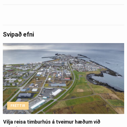
Svipað efni
FRÉTTIR
Vilja reisa timburhús á tveimur hæðum við