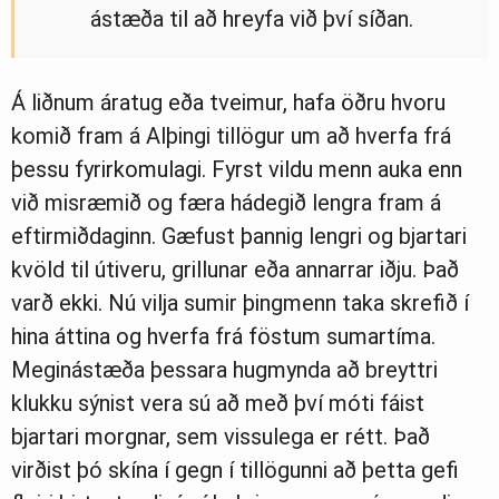
ástæða til að hreyfa við því síðan.
Á liðnum áratug eða tveimur, hafa öðru hvoru
komið fram á Alþingi tillögur um að hverfa frá
þessu fyrirkomulagi. Fyrst vildu menn auka enn
við misræmið og færa hádegið lengra fram á
eftirmiðdaginn. Gæfust þannig lengri og bjartari
kvöld til útiveru, grillunar eða annarrar iðju. Það
varð ekki. Nú vilja sumir þingmenn taka skrefið í
hina áttina og hverfa frá föstum sumartíma.
Meginástæða þessara hugmynda að breyttri
klukku sýnist vera sú að með því móti fáist
bjartari morgnar, sem vissulega er rétt. Það
virðist þó skína í gegn í tillögunni að þetta gefi