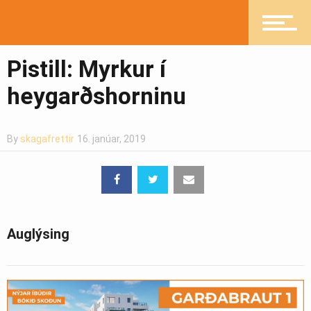
Greinasafn
Pistill: Myrkur í
Ljósmyndasafn
heygarðshorninu
By
skagafrettir
16. janúar, 2019
Auglýsing