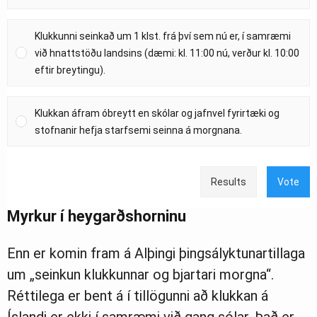
Klukkunni seinkað um 1 klst. frá því sem nú er, í samræmi
við hnattstöðu landsins (dæmi: kl. 11:00 nú, verður kl. 10:00
eftir breytingu).
Klukkan áfram óbreytt en skólar og jafnvel fyrirtæki og
stofnanir hefja starfsemi seinna á morgnana.
Results
Vote
Myrkur í heygarðshorninu
Enn er komin fram á Alþingi þingsályktunartillaga
um „seinkun klukkunnar og bjartari morgna“.
Réttilega er bent á í tillögunni að klukkan á
Íslandi er ekki í samræmi við gang sólar. Það er