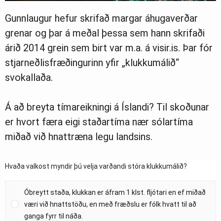
Gunnlaugur hefur skrifað margar áhugaverðar
grenar og þar á meðal þessa sem hann skrifaði
árið 2014 grein sem birt var m.a. á visir.is. Þar fór
stjarneðlisfræðingurinn yfir „klukkumálið“
svokallaða.
Á að breyta tímareikningi á Íslandi? Til skoðunar
er hvort færa eigi staðartíma nær sólartíma
miðað við hnattræna legu landsins.
Hvaða valkost myndir þú velja varðandi stóra klukkumálið?
Óbreytt staða, klukkan er áfram 1 klst. fljótari en ef miðað
væri við hnattstöðu, en með fræðslu er fólk hvatt til að
ganga fyrr til náða.