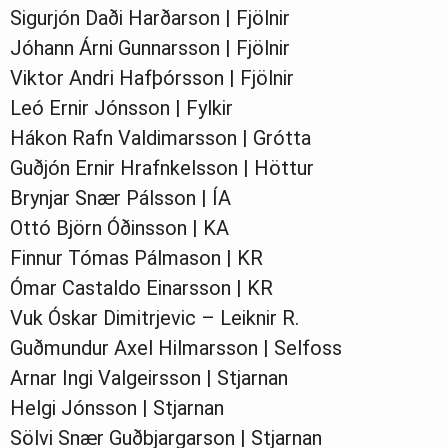
Sigurjón Daði Harðarson | Fjölnir
Jóhann Árni Gunnarsson | Fjölnir
Viktor Andri Hafþórsson | Fjölnir
Leó Ernir Jónsson | Fylkir
Hákon Rafn Valdimarsson | Grótta
Guðjón Ernir Hrafnkelsson | Höttur
Brynjar Snær Pálsson | ÍA
Ottó Björn Óðinsson | KA
Finnur Tómas Pálmason | KR
Ómar Castaldo Einarsson | KR
Vuk Óskar Dimitrjevic – Leiknir R.
Guðmundur Axel Hilmarsson | Selfoss
Arnar Ingi Valgeirsson | Stjarnan
Helgi Jónsson | Stjarnan
Sölvi Snær Guðbjargarson | Stjarnan