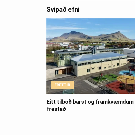
Svipað efni
FRÉTTIR
Eitt tilboð barst og framkvæmdum
frestað