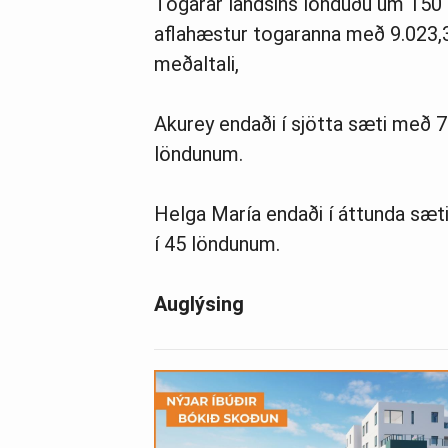
Togarar landsins lönduðu um 150
aflahæstur togaranna með 9.023,
meðaltali,
Akurey endaði í sjötta sæti með 7
löndunum.
Helga María endaði í áttunda sæt
í 45 löndunum.
Auglýsing