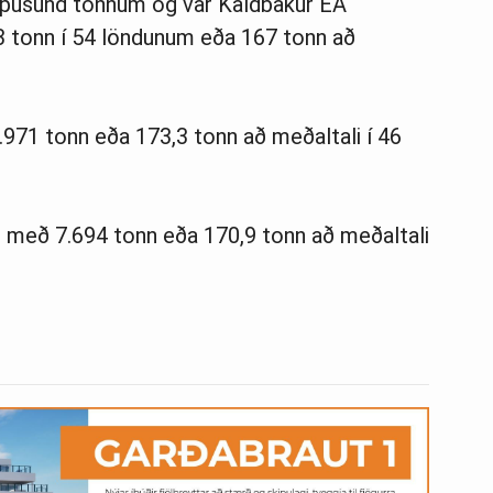
 þúsund tonnum og var Kaldbakur EA
3 tonn í 54 löndunum eða 167 tonn að
.971 tonn eða 173,3 tonn að meðaltali í 46
i með 7.694 tonn eða 170,9 tonn að meðaltali