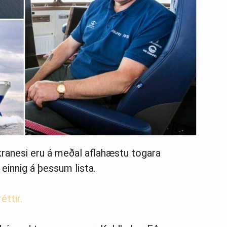
kranesi eru á meðal aflahæstu togara
einnig á þessum lista.
éttir.