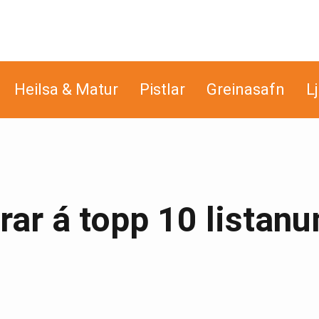
Heilsa & Matur
Pistlar
Greinasafn
L
rar á topp 10 listan