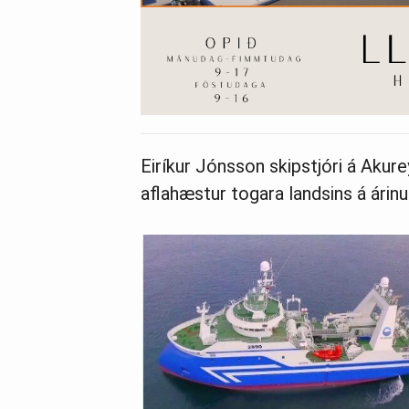
Eiríkur Jónsson skipstjóri á Akur
aflahæstur togara landsins á árin