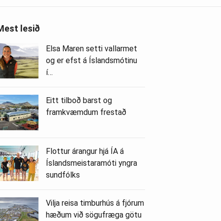
Mest lesið
Elsa Maren setti vallarmet
og er efst á Íslandsmótinu
í…
Eitt tilboð barst og
framkvæmdum frestað
Flottur árangur hjá ÍA á
Íslandsmeistaramóti yngra
sundfólks
Vilja reisa timburhús á fjórum
hæðum við sögufræga götu