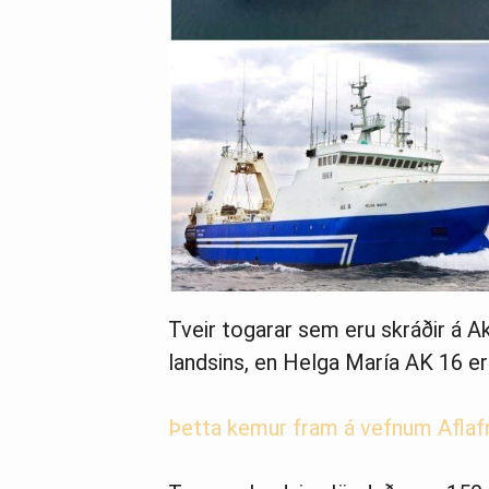
Tveir togarar sem eru skráðir á A
landsins, en Helga María AK 16 er 
Þetta kemur fram á vefnum Aflafr