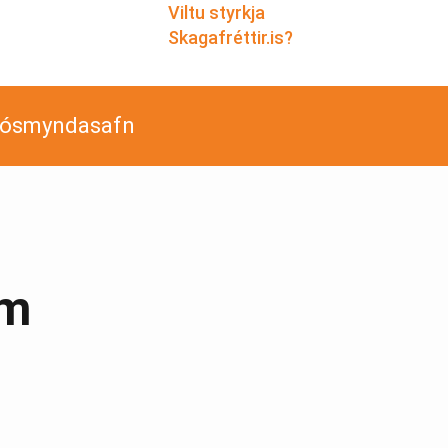
Viltu styrkja
Skagafréttir.is?
jósmyndasafn
um