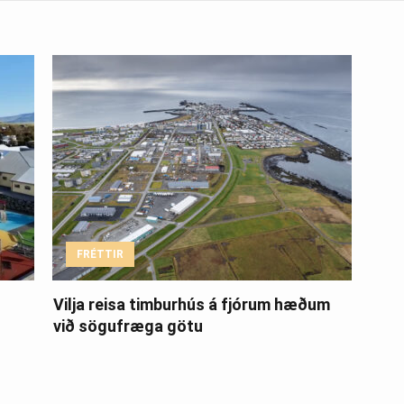
FRÉTTIR
Vilja reisa timburhús á fjórum hæðum
við sögufræga götu