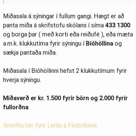
Miðasala á sýningar í fullum gangi. Hægt er að
panta miða á skrifstofu skólans í síma
433 1300
og borga þar ( með korti eða reiðufé ), eða mæta
a.m.k. klukkutíma fyrir sýningu í
Bíóhöllina
og
sækja pantaða miða.
Miðasala í Bíóhöllinni hefst 2 klukkutímum fyrir
hverja sýningu.
Miðaverð er kr. 1.500 fyrir börn og 2.000 fyrir
fullorðna
Smelltu hér fyrir Leitin á Fésbókinni: