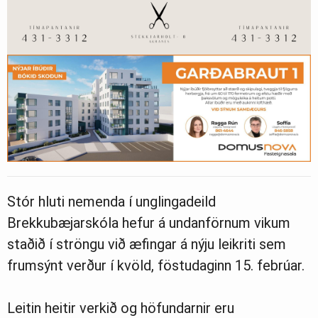
Stór hluti nemenda í unglingadeild
Brekkubæjarskóla hefur á undanförnum vikum
staðið í ströngu við æfingar á nýju leikriti sem
frumsýnt verður í kvöld, föstudaginn 15. febrúar.
Leitin heitir verkið og höfundarnir eru