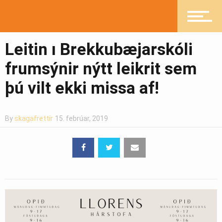
Pistlar
Leitin ı Brekkubæjarskóli
Greinasafn
frumsýnir nýtt leikrit sem
þú vilt ekki missa af!
Ljósmyndasafn
By
skagafrettir
15. febrúar, 2019