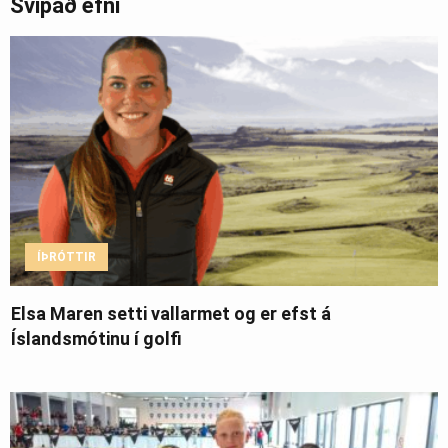
Svipað efni
ÍÞRÓTTIR
Elsa Maren setti vallarmet og er efst á
Íslandsmótinu í golfi