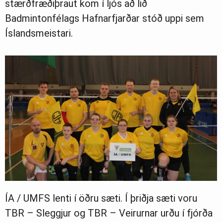
stærðfræðiþraut kom í ljós að lið
Badmintonfélags Hafnarfjarðar stóð uppi sem
Íslandsmeistari.
ÍA / UMFS lenti í öðru sæti. Í þriðja sæti voru
TBR – Sleggjur og TBR – Veirurnar urðu í fjórða