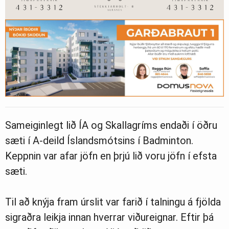
Sameiginlegt lið ÍA og Skallagríms endaði í öðru
sæti í A-deild Íslandsmótsins í Badminton.
Keppnin var afar jöfn en þrjú lið voru jöfn í efsta
sæti.
Til að knýja fram úrslit var farið í talningu á fjölda
sigraðra leikja innan hverrar viðureignar. Eftir þá