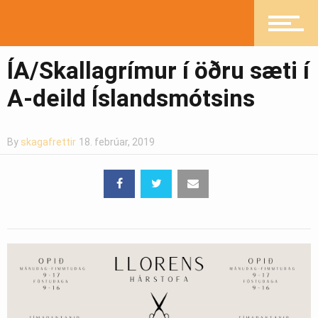
Mannlíf
ÍA/Skallagrímur í öðru sæti í
Heilsueflandi samfélag
A-deild Íslandsmótsins
By
skagafrettir
18. febrúar, 2019
Pistlar
Greinasafn
Ljósmyndasafn