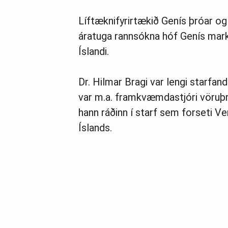
Líf­tæknifyr­ir­tækið Genís þróar og fr
ára­tuga rann­sókna hóf Genís mark
Íslandi.
Dr. Hilmar Bragi var lengi starfand
var m.a. framkvæmdastjóri vöruþr
hann ráðinn í starf sem forseti V
Íslands.