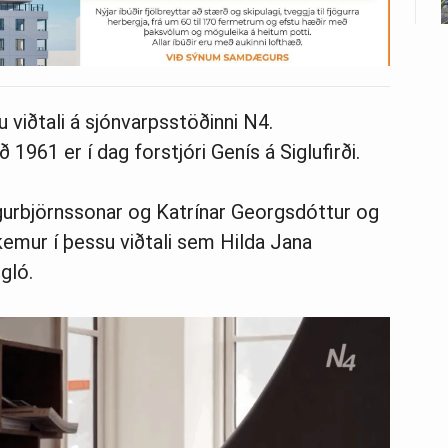
u viðtali á sjónvarpsstöðinni N4.
961 er í dag forstjóri Genís á Siglufirði.
gurbjörnssonar og Katrínar Georgsdóttur og
 kemur í þessu viðtali sem Hilda Jana
gló.