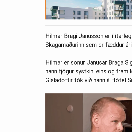
Hilmar Bragi Janusson er í ítarleg
Skagamaðurinn sem er fæddur árið 1
Hilmar er sonur Janusar Braga Si
hann fjögur systkini eins og fram
Gísladóttir tók við hann á Hótel Si