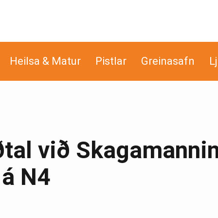
Heilsa & Matur
Pistlar
Greinasafn
L
ðtal við Skagamanni
 á N4