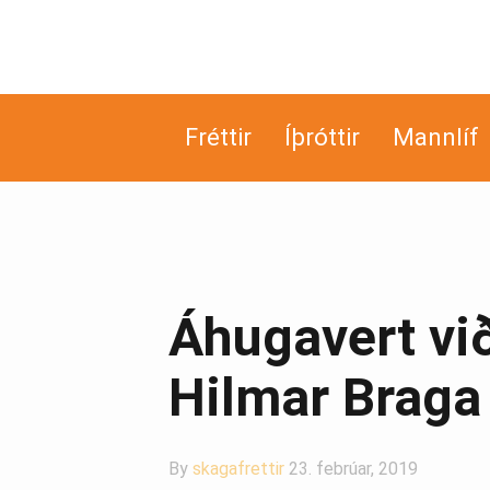
Fréttir
Íþróttir
Mannlíf
Áhugavert vi
Hilmar Braga
By
skagafrettir
23. febrúar, 2019