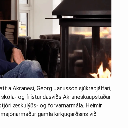
ett á Akranesi, Georg Janusson sjúkraþjálfari,
a skóla- og frístundasviðs Akraneskaupstaðar
stjóri æskulýðs- og forvarnarmála. Heimir
msjónarmaður gamla kirkjugarðsins við
.