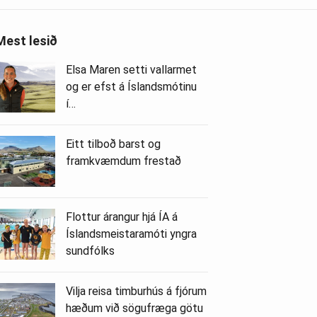
Mest lesið
Elsa Maren setti vallarmet
og er efst á Íslandsmótinu
í…
Eitt tilboð barst og
framkvæmdum frestað
Flottur árangur hjá ÍA á
Íslandsmeistaramóti yngra
sundfólks
Vilja reisa timburhús á fjórum
hæðum við sögufræga götu