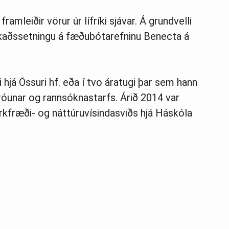
am­leiðir vör­ur úr líf­ríki sjáv­ar. Á grund­velli
aðssetn­ingu á fæðubót­ar­efn­inu Benecta á
i hjá Össuri hf. eða í tvo áratugi þar sem hann
óunar og rannsóknastarfs. Árið 2014 var
erkfræði- og náttúruvísindasviðs hjá Háskóla