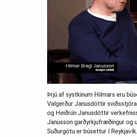
Þrjú af systkinum Hilmars eru bús
Valgerður Janusdóttir sviðsstjór
og Heiðrún Janusdóttir verkefnis
Janusson garðyrkjufræðingur og u
Suðurgötu er búsettur í Reykjavík