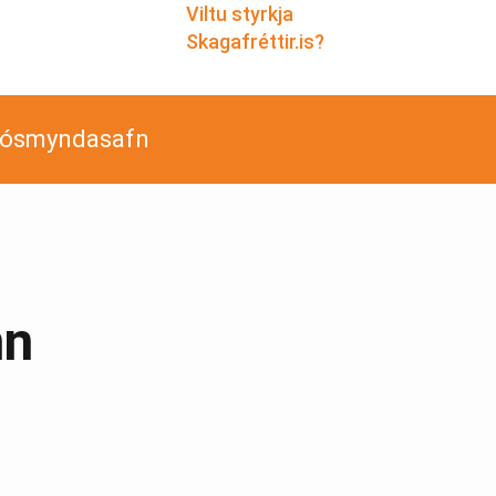
Viltu styrkja
Skagafréttir.is?
jósmyndasafn
nn