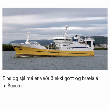
Eins og sjá má er veðrið ekki gott og bræla á
miðunum.