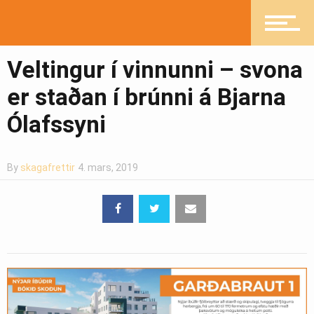
Heilsueflandi samfélag
Veltingur í vinnunni – svona
Pistlar
er staðan í brúnni á Bjarna
Ólafssyni
Greinasafn
By
skagafrettir
4. mars, 2019
Ljósmyndasafn