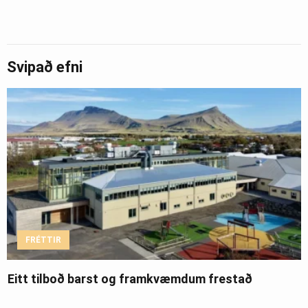
Svipað efni
FRÉTTIR
Eitt tilboð barst og framkvæmdum frestað