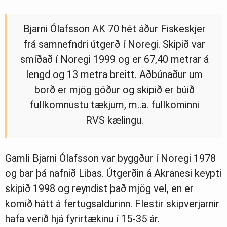
Bjarni Ólafsson AK 70 hét áður Fiskeskjer
frá samnefndri útgerð í Noregi. Skipið var
smíðað í Noregi 1999 og er 67,40 metrar á
lengd og 13 metra breitt. Aðbúnaður um
borð er mjög góður og skipið er búið
fullkomnustu tækjum, m..a. fullkominni
RVS kælingu.
Gamli Bjarni Ólafsson var byggður í Noregi 1978
og bar þá nafnið Libas. Útgerðin á Akranesi keypti
skipið 1998 og reyndist það mjög vel, en er
komið hátt á fertugsaldurinn. Flestir skipverjarnir
hafa verið hjá fyrirtækinu í 15-35 ár.