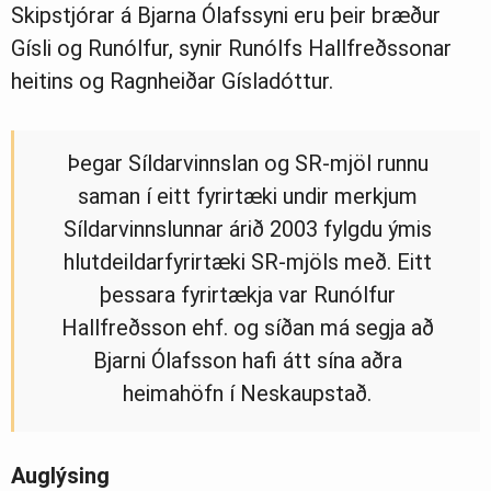
Skipstjórar á Bjarna Ólafssyni eru þeir bræður
Gísli og Runólfur, synir Runólfs Hallfreðssonar
heitins og Ragnheiðar Gísladóttur.
Þegar Síldarvinnslan og SR-mjöl runnu
saman í eitt fyrirtæki undir merkjum
Síldarvinnslunnar árið 2003 fylgdu ýmis
hlutdeildarfyrirtæki SR-mjöls með. Eitt
þessara fyrirtækja var Runólfur
Hallfreðsson ehf. og síðan má segja að
Bjarni Ólafsson hafi átt sína aðra
heimahöfn í Neskaupstað.
Auglýsing