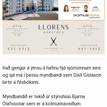
Það gengur á ýmsu á hafinu hjá sjómönnum eins
og sjá má í þessu myndbandi sem Gísli Gíslason
birtir á fésbókinni.
Myndbandið er tekið úr stýrishúsi Bjarna
Ólafssonar sem er á kolmunnaveiðum.