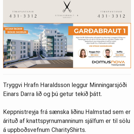
Tryggvi Hrafn Haraldsson leggur Minningarsjóði
Einars Darra lið og þú getur tekið þátt.
Keppnistreyja frá sænska liðinu Halmstad sem er
árituð af knattspyrnumanninum sjálfum er til sölu
á uppboðsvefnum CharityShirts.