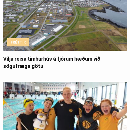
FRÉTTIR
Vilja reisa timburhús á fjórum hæðum við
sögufræga götu