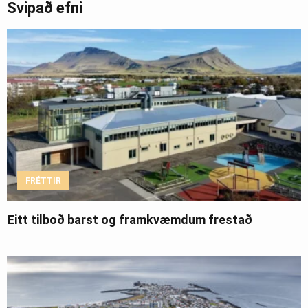
Svipað efni
FRÉTTIR
Eitt tilboð barst og framkvæmdum frestað