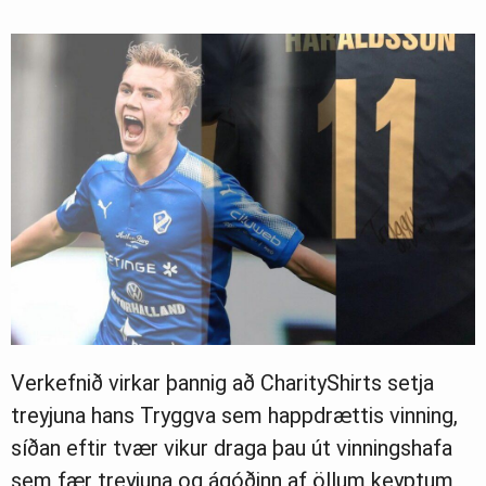
Verkefnið virkar þannig að CharityShirts setja
treyjuna hans Tryggva sem happdrættis vinning,
síðan eftir tvær vikur draga þau út vinningshafa
sem fær treyjuna og ágóðinn af öllum keyptum