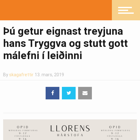
Pistlar
Þú getur eignast treyjuna
hans Tryggva og stutt gott
málefni í leiðinni
Greinasafn
By
skagafrettir
13. mars, 2019
Ljósmyndasafn