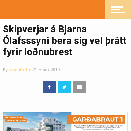
Heilsueflandi samfélag
Skipverjar á Bjarna
Pistlar
Ólafsssyni bera sig vel þrátt
fyrir loðnubrest
Greinasafn
By
skagafrettir
21. mars, 2019
Ljósmyndasafn