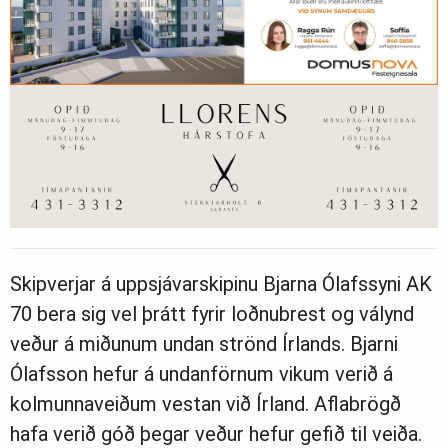
Skipverjar á uppsjávarskipinu Bjarna Ólafssyni AK
70 bera sig vel þrátt fyrir loðnubrest og válynd
veður á miðunum undan strönd Írlands. Bjarni
Ólafsson hefur á undanförnum vikum verið á
kolmunnaveiðum vestan við Írland. Aflabrögð
hafa verið góð þegar veður hefur gefið til veiða.