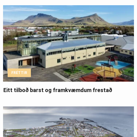
FRÉTTIR
Eitt tilboð barst og framkvæmdum frestað