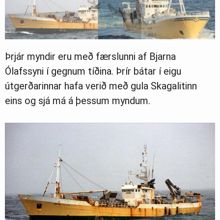
Þrjár myndir eru með færslunni af Bjarna
Ólafssyni í gegnum tíðina. Þrír bátar í eigu
útgerðarinnar hafa verið með gula Skagalitinn
eins og sjá má á þessum myndum.