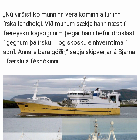
„Nú virðist kolmunninn vera kominn allur inn í
írska landhelgi. Við munum sækja hann næst í
færeyskri lögsögnni – þegar hann hefur dröslast
í gegnum þá írsku – og skosku einhverntíma í
apríl. Annars bara góðir,“ segja skipverjar á Bjarna
í færslu á fésbókinni.