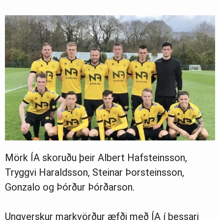
Mörk ÍA skoruðu þeir Albert Hafsteinsson,
Tryggvi Haraldsson, Steinar Þorsteinsson,
Gonzalo og Þórður Þórðarson.
Ungverskur markvörður æfði með ÍA í þessari