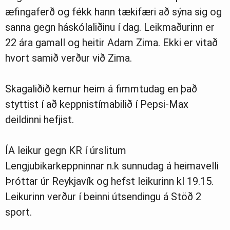
æfingaferð og fékk hann tækifæri að sýna sig og
sanna gegn háskólaliðinu í dag. Leikmaðurinn er
22 ára gamall og heitir Adam Zima. Ekki er vitað
hvort samið verður við Zima.
Skagaliðið kemur heim á fimmtudag en það
styttist í að keppnistímabilið í Pepsi-Max
deildinni hefjist.
ÍA leikur gegn KR í úrslitum
Lengjubikarkeppninnar n.k sunnudag á heimavelli
Þróttar úr Reykjavík og hefst leikurinn kl 19.15.
Leikurinn verður í beinni útsendingu á Stöð 2
sport.