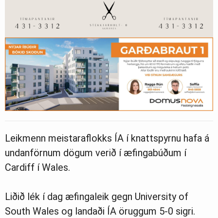
Leikmenn meistaraflokks ÍA í knattspyrnu hafa á
undanförnum dögum verið í æfingabúðum í
Cardiff í Wales.
Liðið lék í dag æfingaleik gegn University of
South Wales og landaði ÍA öruggum 5-0 sigri.