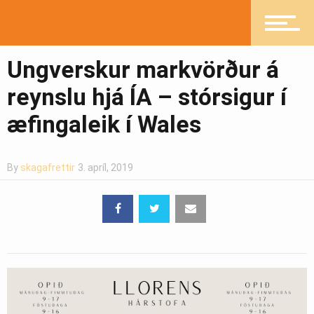
Heilsueflandi samfélag
Ungverskur markvörður á
reynslu hjá ÍA – stórsigur í
Pistlar
æfingaleik í Wales
By
skagafrettir
3. apríl, 2019
Greinasafn
Ljósmyndasafn