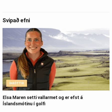
Svipað efni
ÍÞRÓTTIR
Elsa Maren setti vallarmet og er efst á
Íslandsmótinu í golfi