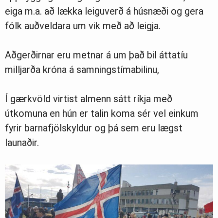
eiga m.a. að lækka leiguverð á húsnæði og gera
fólk auðveldara um vik með að leigja.
Aðgerðirnar eru metnar á um það bil áttatíu
milljarða króna á samningstímabilinu,
Í gærkvöld virtist almenn sátt ríkja með
útkomuna en hún er talin koma sér vel einkum
fyrir barnafjölskyldur og þá sem eru lægst
launaðir.