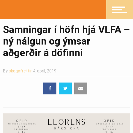
Heilsueflandi samfélag
Samningar í höfn hjá VLFA –
ný nálgun og ýmsar
Pistlar
aðgerðir á döfinni
Greinasafn
By
skagafrettir
4. apríl, 2019
Ljósmyndasafn