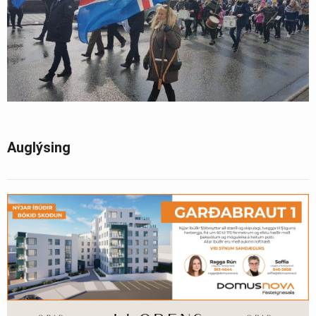
Auglýsing