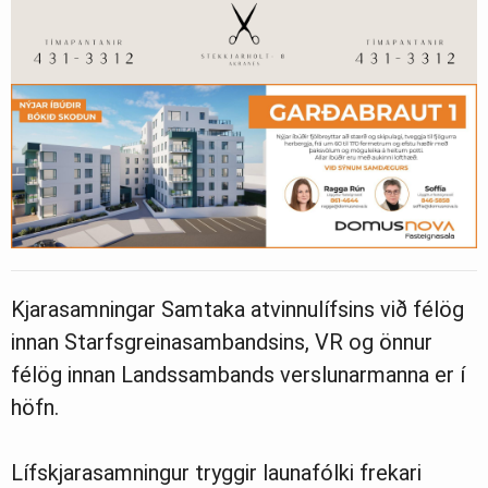
Kjarasamningar Samtaka atvinnulífsins við félög
innan Starfsgreinasambandsins, VR og önnur
félög innan Landssambands verslunarmanna er í
höfn.
Lífskjarasamningur tryggir launafólki frekari