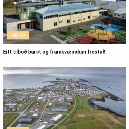
FRÉTTIR
Eitt tilboð barst og framkvæmdum frestað