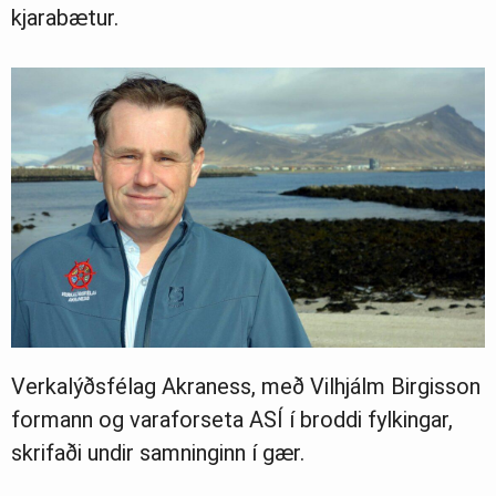
kjarabætur.
Verkalýðsfélag Akraness, með Vilhjálm Birgisson
formann og varaforseta ASÍ í broddi fylkingar,
skrifaði undir samninginn í gær.