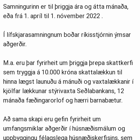
Samningurinn er til þriggja ára og átta mánaða,
eða frá 1. apríl til 1. nóvember 2022 .
Í lífskjarasamningnum boðar ríkisstjórnin ýmsar
aðgerðir.
M.a. eru þar fyrirheit um þriggja þrepa skattkerfi
sem tryggja á 10.000 króna skattalækkun til
hinna lægst launuðu á mánuði og vaxtalækkanir í
kjölfar lækkunar stýrivaxta Seðlabankans, 12
mánaða fæðingarorlof og hærri barnabætur.
Að sama skapi eru gefin fyrirheit um
umfangsmiklar aðgerðir í húsnæðismálum og
uppbyggingu félagslega húsnæðiskerfisins, sem