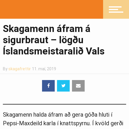
Skagamenn áfram á
Pistlar
sigurbraut – lögðu
Íslandsmeistaralið Vals
Greinasafn
By
skagafrettir
11. maí, 2019
Ljósmyndasafn
Skagamenn halda áfram að gera góða hluti í
Pepsi-Maxdeild karla í knattspyrnu. Í kvöld gerði