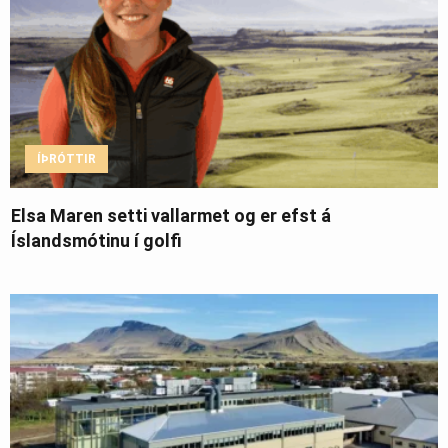
ÍÞRÓTTIR
Elsa Maren setti vallarmet og er efst á
Íslandsmótinu í golfi