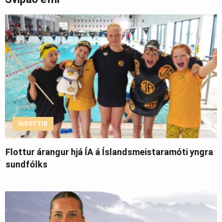
ÍÞRÓTTIR
Flottur árangur hjá ÍA á Íslandsmeistaramóti yngra
sundfólks