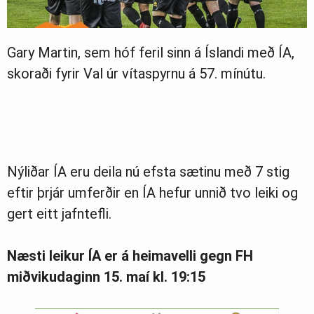
Gary Martin, sem hóf feril sinn á Íslandi með ÍA,
skoraði fyrir Val úr vítaspyrnu á 57. mínútu.
Nýliðar ÍA eru deila nú efsta sætinu með 7 stig
eftir þrjár umferðir en ÍA hefur unnið tvo leiki og
gert eitt jafntefli.
Næsti leikur ÍA er á heimavelli gegn FH
miðvikudaginn 15. maí kl. 19:15