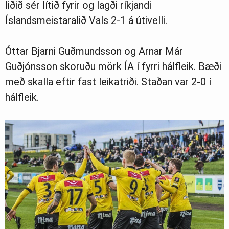
liðið sér lítið fyrir og lagði ríkjandi
Íslandsmeistaralið Vals 2-1 á útivelli.
Óttar Bjarni Guðmundsson og Arnar Már
Guðjónsson skoruðu mörk ÍA í fyrri hálfleik. Bæði
með skalla eftir fast leikatriði. Staðan var 2-0 í
hálfleik.