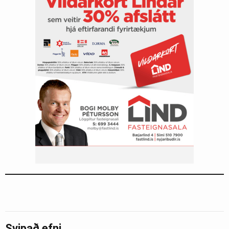
Svipað efni