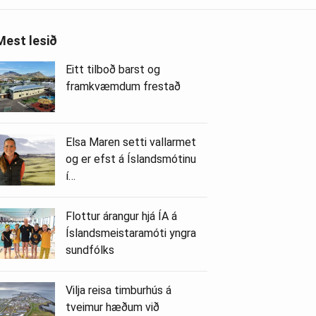
Mest lesið
Eitt tilboð barst og
framkvæmdum frestað
Elsa Maren setti vallarmet
og er efst á Íslandsmótinu
í…
Flottur árangur hjá ÍA á
Íslandsmeistaramóti yngra
sundfólks
Vilja reisa timburhús á
tveimur hæðum við