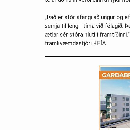
„Það er stór áfangi að ungur og ef
semja til lengri tíma við félagið. 
ætlar sér stóra hluti í framtíðinni.
framkvæmdastjóri KFÍA.