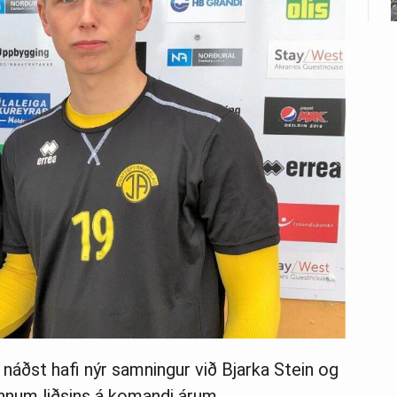
 náðst hafi nýr samningur við Bjarka Stein og
önnum liðsins á komandi árum.