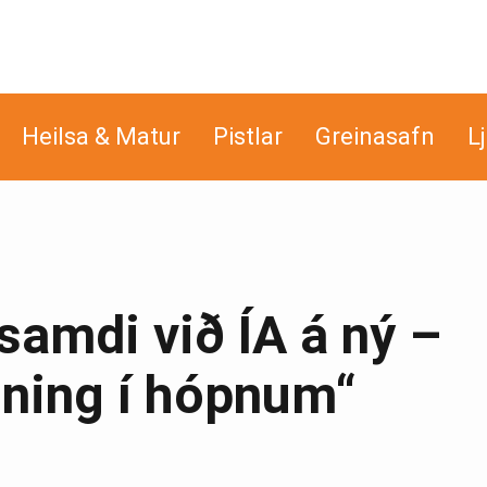
Heilsa & Matur
Pistlar
Greinasafn
L
 samdi við ÍA á ný –
ning í hópnum“