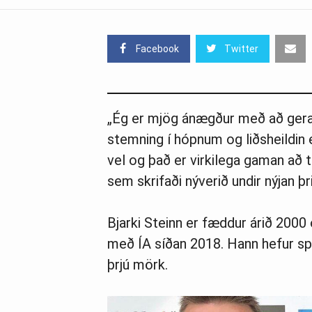
Facebook
Twitter
„Ég er mjög ánægður með að gera 
stemning í hópnum og liðsheildin 
vel og það er virkilega gaman að ta
sem skrifaði nýverið undir nýjan þ
Bjarki Steinn er fæddur árið 2000 
með ÍA síðan 2018. Hann hefur spi
þrjú mörk.