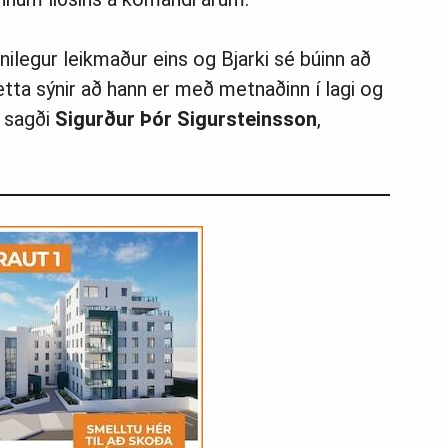
nilegur leikmaður eins og Bjarki sé búinn að
Þetta sýnir að hann er með metnaðinn í lagi og
” sagði
Sigurður Þór Sigursteinsson
,