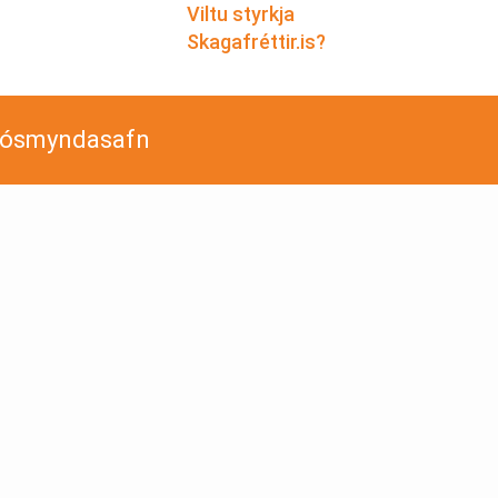
Viltu styrkja
Skagafréttir.is?
jósmyndasafn