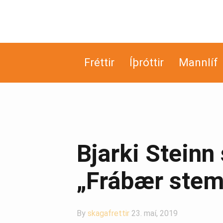
Fréttir
Íþróttir
Mannlíf
Bjarki Steinn
„Frábær stem
By
skagafrettir
23. maí, 2019