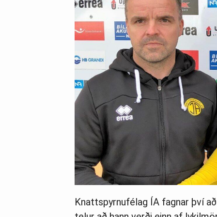
Knattspyrnufélag ÍA fagnar því að
telur að hann verði einn af lykilm