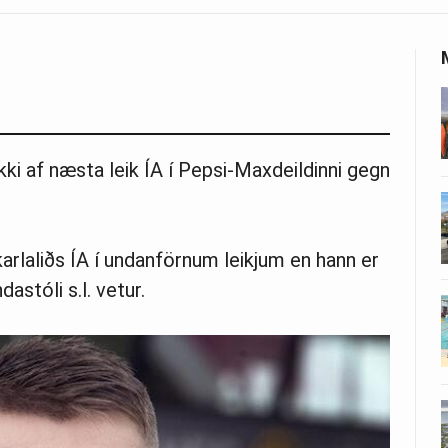
kki af næsta leik ÍA í Pepsi-Maxdeildinni gegn
i karlaliðs ÍA í undanförnum leikjum en hann er
astóli s.l. vetur.