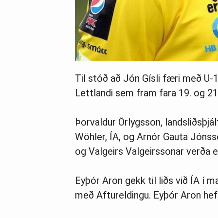
Til stóð að Jón Gísli færi með U-18
Lettlandi sem fram fara 19. og 21. 
Þorvaldur Örlygsson, landsliðsþjál
Wöhler, ÍA, og Arnór Gauta Jónsso
og Valgeirs Valgeirssonar verða ek
Eyþór Aron gekk til liðs við ÍA í m
með Aftureldingu. Eyþór Aron hefur