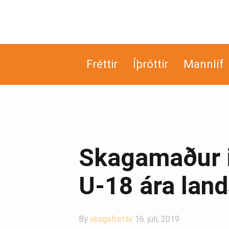
Fréttir
Íþróttir
Mannlíf
Skagamaður i
U-18 ára land
By
skagafrettir
16. júlí, 2019