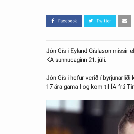
Facebook
Twitter
Jón Gísli Eyland Gíslason missir e
KA sunnudaginn 21. júlí.
Jón Gísli hefur verið í byrjunarlið
17 ára gamall og kom til ÍA frá Tind