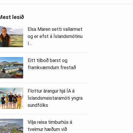
Mest lesið
Elsa Maren setti vallarmet
og er efst á Íslandsmótinu
í…
Eitt tilboð barst og
framkvæmdum frestað
Flottur árangur hjá ÍA á
Íslandsmeistaramóti yngra
sundfólks
Vilja reisa timburhús á
tveimur hæðum við