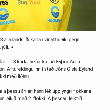
 ára landsliði karla í vináttuleiki gegn
júlí. Þ
fari U18 karla, hefur kallað Eyþór Aron
n, Aftureldingu inn í stað Jóns Gísla Eyland
ki með liðinu.
aí á þessu ári en hann lék upp yngri flokkana
 leikið með 2. flokki ÍA þessari leiktíð.