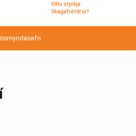
Viltu styrkja
Skagafréttir.is?
jósmyndasafn
í