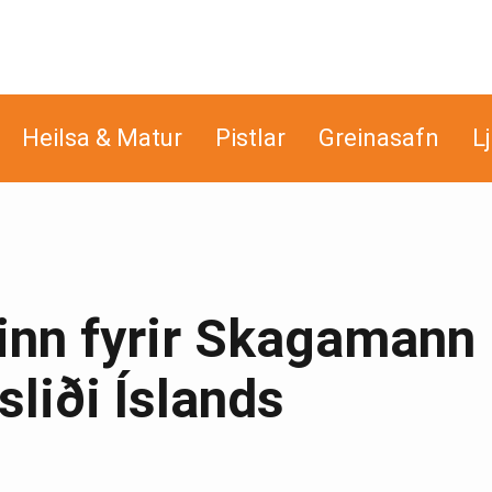
Heilsa & Matur
Pistlar
Greinasafn
L
nn fyrir Skagamann 
sliði Íslands